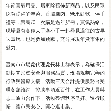
RSS
年節喜氣用品、居家除舊佈新商品，以及民眾
採買踴躍的年菜、香腸臘肉、糖果餅乾、伴手
訂
閱
禮等，讓民眾一次購足過年所需，買氣熱絡，
電
現場還有各種大手牽小手一起尋覓過往的古早
子
報
味童玩，也是參加踴躍，充分展現年貨市集的
市
魅力。
民
信
臺南市市場處代理處長林士群表示，為確保活
箱
動期間民眾安全與服務品質，現場規劃完善的
English
行政與醫療支援，活動三天合計提供服務台受
日
本
理各類諮詢，協助事項近百件，在工作人員與
語
志工通力合作下，活動整體秩序良好、進行順
暢，讓市民安心、開心逛市集。
隱