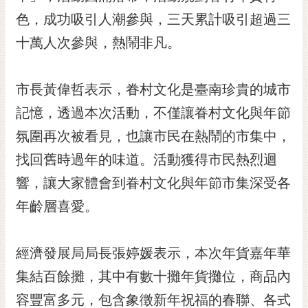
黃
色，成功吸引人潮參與，三天累計吸引超過三
偉
十萬人次參與，熱鬧非凡。
哲
螢
市長黃偉哲表示，眷村文化是臺南珍貴的城市
光
花
記憶，透過本次活動，不僅讓眷村文化與年節
泉
氛圍再次被看見，也讓市民在熱鬧的市集中，
桐
找回舊時過年的味道。活動獲得市民熱烈迴
花
響，讓大家體會到眷村文化與年節市集深受各
祭
年齡層喜愛。
網
站
導
經濟發展局局長張婷媛表示，本次年貨嘉年華
覽
集結百餘攤，其中有數十攤年貨攤位，商品內
訂
容豐富多元，包含象徵新年祝福的春聯、各式
閱