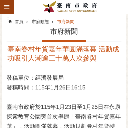
:::
搜
:::
跳到主要內容區塊
尋
:::
進
首頁
市府動態
市府新聞
階
市府新聞
搜
尋
臺南眷村年貨嘉年華圓滿落幕 活動成
精彩府城
功吸引人潮逾三十萬人次參與
市府動態
發稿單位：經濟發展局
市府團隊
發稿時間：115年1月26日16:15
主題服務
市政資訊
臺南市政府於115年1月23日至1月25日在永康
探索教育公園旁首次舉辦「臺南眷村年貨嘉年
市民互動
華」，活動圓滿落幕，活動規劃眷村年貨特