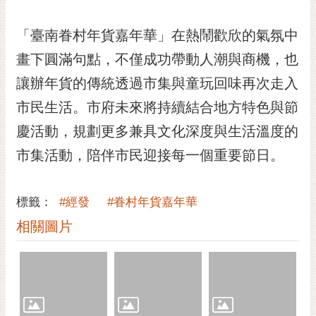
私
權
「臺南眷村年貨嘉年華」在熱鬧歡欣的氣氛中
及
安
畫下圓滿句點，不僅成功帶動人潮與商機，也
全
讓辦年貨的傳統透過市集與童玩回味再次走入
政
策
市民生活。市府未來將持續結合地方特色與節
網
慶活動，規劃更多兼具文化深度與生活溫度的
站
市集活動，陪伴市民迎接每一個重要節日。
資
料
開
標籤：
#經發
#眷村年貨嘉年華
放
相關圖片
宣
告
市
府
交