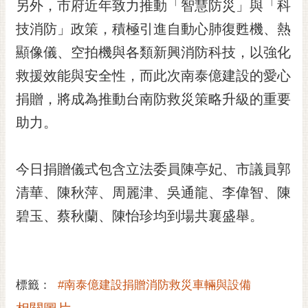
通
另外，市府近年致力推動「智慧防災」與「科
位
技消防」政策，積極引進自動心肺復甦機、熱
置
顯像儀、空拍機與各類新興消防科技，以強化
救援效能與安全性，而此次南泰億建設的愛心
捐贈，將成為推動台南防救災策略升級的重要
助力。
今日捐贈儀式包含立法委員陳亭妃、市議員郭
清華、陳秋萍、周麗津、吳通龍、李偉智、陳
碧玉、蔡秋蘭、陳怡珍均到場共襄盛舉。
標籤：
#南泰億建設捐贈消防救災車輛與設備