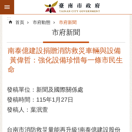
:::
搜
:::
跳到主要內容區塊
尋
:::
進
首頁
市府動態
市府新聞
階
市府新聞
搜
尋
南泰億建設捐贈消防救災車輛與設備
精彩府城
黃偉哲：強化設備珍惜每一條市民生
市府動態
命
市府團隊
發稿單位：新聞及國際關係處
主題服務
發稿時間：115年1月27日
發稿人：葉泯萱
市政資訊
市民互動
台南市消防救災量能再升級!南泰億建設股份