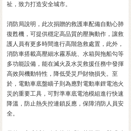
私
祉，致力打造安全城市。
權
及
安
消防局說明，此次捐贈的救護車配備自動心肺
全
復甦機，可提供穩定高品質的壓胸動作，讓救
政
策
護人員有更多時間進行高階急救處置，此外，
網
消防車搭載高壓細水霧系統、水箱與拖船勾等
站
多功能設備，能在滅火及水災救援任務中發揮
資
高效與機動特性，降低受災戶財物損失。至
料
開
於，電動車底盤瞄子則為應對電動車鋰電池火
放
災的重要工具，可對準車底電池模組進行快速
宣
告
降溫，防止熱失控連鎖反應，保障消防人員安
市
全。
府
交