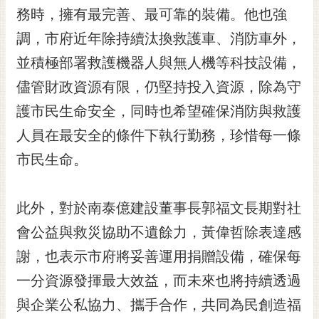
務時，擁有最完善、最可靠的裝備。他也強
RSS
調，市府近年除持續汰換救護車、消防車外，
訂
閱
並積極部署救護機器人與無人機等科技設備，
電
儘管財政資源有限，仍堅持投入資源，除為守
子
報
護市民生命安全，同時也希望確保消防與救護
人員在最安全的條件下執行勤務，珍惜每一條
市
民
市民生命。
信
箱
此外，對於南泰億建設董事長郭福文長期對社
English
會公益與救災協助不遺餘力，黃偉哲除表達感
日
謝，也表示市府將妥善運用捐贈設備，確保每
本
語
一分資源發揮最大效益，而未來也將持續透過
與企業公私協力、攜手合作，共同為民創造福
隱