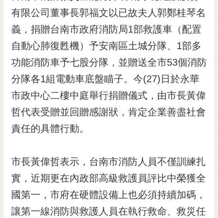
有限公司董事長郭福文以已故夫人郭鄭桂琴名
黃
偉
義，捐贈台南市政府消防局1部救護車（配置
哲
自動心肺復甦機）予安南區土城分隊、1部多
螢
功能消防車予七股分隊，並贈送全市53個消防
光
花
分隊各1組電動車底盤瞄子。今(27)日於永華
泉
市政中心二樓中庭舉行捐贈儀式，由市長黃偉
桐
哲代表受贈並回贈感謝狀，肯定企業善盡社會
花
責任的具體行動。
祭
網
市長黃偉哲表示，台南市消防人員不僅訓練扎
站
導
實，近期更在內政部高級救護員評比中榮獲全
覽
國第一，市府在硬體設備上也必須持續加碼，
訂
讓第一線消防與救護人員在執行救命、救災任
閱