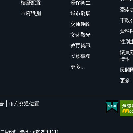
樓層配置
環保衛生
臺南
市府識別
城市發展
市政
交通運輸
資料
文化觀光
性別
教育資訊
議員
民族事務
情形
更多...
民間
更多..
告
市府交通位置
號 | 總機：(06)299-1111