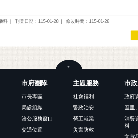
播科
刊登日期：115-01-28
修改時間：115-01-28
關閉
市府團隊
主題服務
市政
市長專區
社會福利
政府
局處組織
警政治安
區里
洽公服務窗口
勞工就業
消費
料
交通位置
災害防救
文宣