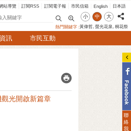
網站導覽
訂閱RSS
訂閱電子報
市民信箱
日本語
English
小
中
大
尋
黃偉哲
螢光花泉
桐花祭
熱門關鍵字
資訊
市民互動
_
機觀光開啟新篇章
聯
絡
我