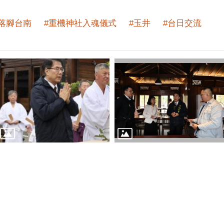
落腳台南
#重機神社入魂儀式
#玉井
#台日交流