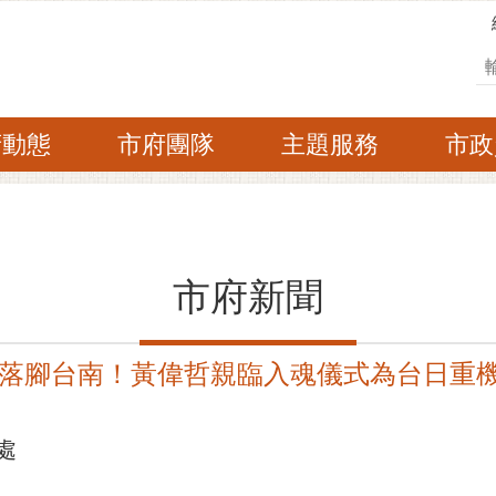
搜
府動態
市府團隊
主題服務
市政
市府新聞
落腳台南！黃偉哲親臨入魂儀式為台日重
處