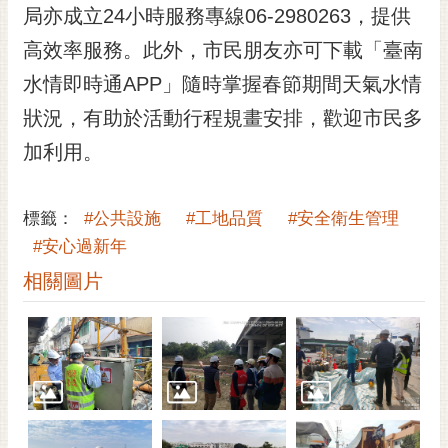
私
局亦成立24小時服務專線06-2980263，提供
權
高效率服務。此外，市民朋友亦可下載「臺南
及
安
水情即時通APP」隨時掌握春節期間天氣水情
全
狀況，有助於活動行程規畫安排，歡迎市民多
政
策
加利用。
網
站
標籤：
#公共設施
#工地品質
#安全衛生管理
資
#安心過新年
料
開
相關圖片
放
宣
告
市
府
交