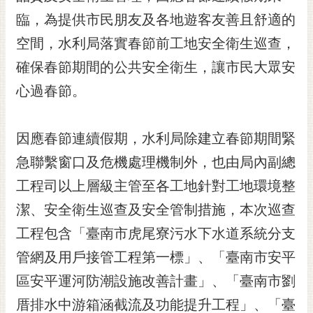
黃
臨，為提供市民朋友及各地遊客友善且舒適的
偉
空間，水利局落實春節前工地安全衛生巡查，
哲
確保春節期間的公共安全衛生，讓市民大眾安
螢
心過春節。
光
花
泉
因應春節連續假期，水利局除建立春節期間緊
桐
急聯繫窗口及危機處理機制外，也由局內副總
花
工程司以上層級主管至各工地針對工地環境整
祭
潔、安全衛生巡查及安全管制措施，本次巡查
網
工程包含「臺南市虎尾寮污水下水道系統分支
站
導
管網及用戶接管工程第一標」、「臺南市安平
覽
區安平運河防潮設施改善計畫」、「臺南市劉
訂
厝排水中游箱涵截流及功能提升工程」、「臺
閱