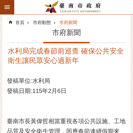
:::
搜
:::
跳到主要內容區塊
尋
:::
進
首頁
市府動態
市府新聞
階
市府新聞
搜
尋
水利局完成春節前巡查 確保公共安全
精彩府城
衛生讓民眾安心過新年
市府動態
發稿單位:水利局
市府團隊
發稿日期:115年2月6日
主題服務
市政資訊
臺南市長黃偉哲相當重視各項公共設施、工地
市民互動
品質及安全衛生管理，因應春節連續假期來