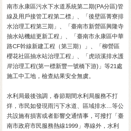
RSS
南市永康區污水下水道系統第二期(PA分區)管
線及用戶接管工程第二標」、「後壁區菁寮排
訂
閱
水治理工程第三期」、「臺南市新營區興隆寺
電
抽水站機組更新工程」、「臺南市永康區中華
子
報
路CF幹線新建工程（第三期）」、「柳營區
市
櫻花社區抽水站治理工程」、「虎頭溪排水護
民
岸治理工程(第一標新豐一號橋下游)」等21處
信
施工中工地，檢查結果安全無虞。
箱
English
水利局最後強調，春節期間水利局服務不打
日
本
烊，市民如發現雨污下水道、區域排水…等公
語
共設施有損害或者影響交通情事，可撥打「臺
南市政府市民服務熱線1999」專線外，水利
隱