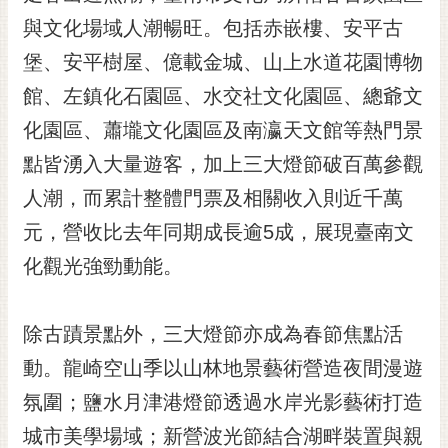
黃
與文化場域人潮暢旺。包括赤嵌樓、安平古
偉
堡、安平樹屋、億載金城、山上水道花園博物
哲
館、左鎮化石園區、水交社文化園區、總爺文
螢
化園區、蕭壠文化園區及南瀛天文館等熱門景
光
花
點皆湧入大量遊客，加上三大燈節破百萬參觀
泉
人潮，而累計整體門票及相關收入則近千萬
桐
元，營收比去年同期成長逾5成，展現臺南文
花
化觀光強勁動能。
祭
網
除古蹟景點外，三大燈節亦成為春節焦點活
站
導
動。龍崎空山季以山林地景藝術營造夜間漫遊
覽
氛圍；鹽水月津港燈節透過水岸光影藝術打造
訂
城市美學場域；新營波光節結合湖畔裝置與親
閱