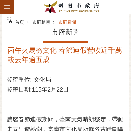
:::
搜
:::
跳到主要內容區塊
尋
:::
進
首頁
市府動態
市府新聞
階
市府新聞
搜
尋
丙午火馬夯文化 春節連假營收近千萬
精彩府城
較去年逾五成
市府動態
發稿單位: 文化局
市府團隊
發稿日期:115年2月22日
主題服務
市政資訊
農曆春節連假期間，臺南天氣晴朗穩定，帶動
市民互動
走春出遊熱潮，臺南市文化局所轄各古蹟園區