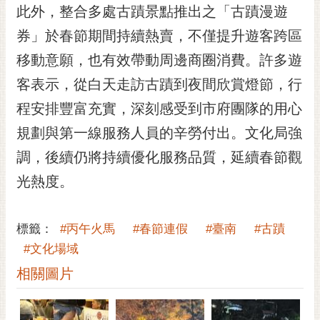
私
此外，整合多處古蹟景點推出之「古蹟漫遊
權
券」於春節期間持續熱賣，不僅提升遊客跨區
及
安
移動意願，也有效帶動周邊商圈消費。許多遊
全
客表示，從白天走訪古蹟到夜間欣賞燈節，行
政
策
程安排豐富充實，深刻感受到市府團隊的用心
網
規劃與第一線服務人員的辛勞付出。文化局強
站
調，後續仍將持續優化服務品質，延續春節觀
資
料
光熱度。
開
放
宣
標籤：
#丙午火馬
#春節連假
#臺南
#古蹟
告
#文化場域
相關圖片
市
府
交