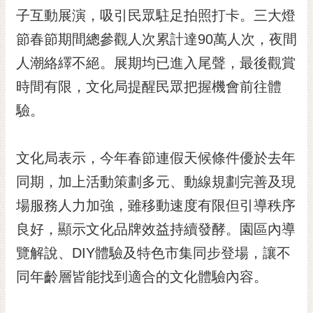
RSS
子互動展演，吸引民眾駐足拍照打卡。三大燈
節春節期間總參觀人次累計達90萬人次，夜間
訂
閱
人潮絡繹不絕。展期均已進入尾聲，最後觀賞
電
時間有限，文化局提醒民眾把握機會前往體
子
報
驗。
市
民
文化局表示，今年春節連假天候條件優於去年
信
同期，加上活動策劃多元、動線規劃完善及現
箱
場服務人力加強，雖移動速度有限但引導秩序
English
良好，顯示文化品牌效益持續發酵。園區內導
日
本
覽解說、DIY體驗及特色市集同步登場，讓不
語
同年齡層皆能找到適合的文化體驗內容。
隱