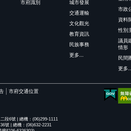
市府識別
城市發展
市政
交通運輸
資料
文化觀光
性別
教育資訊
議員
民族事務
情形
更多...
民間
更多..
告
市府交通位置
號 | 總機：(06)299-1111
| 總機：(06)632-2231
06-6326303)