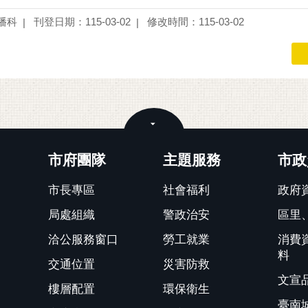
播科
刊登日期：115-03-02
修改時間：115-03-02
關閉
市府團隊
主題服務
市政
市長專區
社會福利
政府
局處組織
警政治安
區里
洽公服務窗口
勞工就業
消費
料
交通位置
災害防救
文宣
樓層配置
環保衛生
臺南