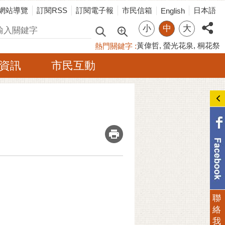
網站導覽
訂閱RSS
訂閱電子報
市民信箱
日本語
English
小
中
大
尋
黃偉哲
螢光花泉
桐花祭
熱門關鍵字
資訊
市民互動
_
聯
絡
我