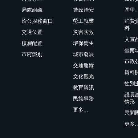
局處組織
警政治安
區里
洽公服務窗口
勞工就業
消費
料
交通位置
災害防救
文宣
樓層配置
環保衛生
臺南
市府識別
城市發展
市政
交通運輸
資料
文化觀光
性別
教育資訊
議員
民族事務
情形
更多...
民間
更多..