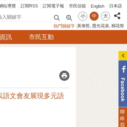
網站導覽
訂閱RSS
訂閱電子報
市民信箱
日本語
English
小
中
大
尋
黃偉哲
螢光花泉
桐花祭
熱門關鍵字
資訊
市民互動
_
以語文會友展現多元語
聯
絡
我