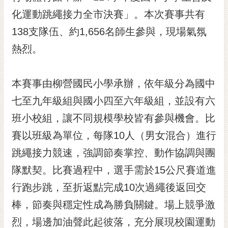
黃
化運動跳繩接力全市決賽」。本次賽事共有
偉
138支隊伍、約1,656名師生參與，現場氣氛
哲
熱烈。
螢
光
花
本賽事由柳營國民小學承辦，依年級分為國中
泉
七至九年級組與國小四至六年級組，並設有六
桐
班小校組，讓不同規模學校皆有參與機會。比
花
賽以班級為單位，每隊10人（男女混合）進行
祭
跳繩接力競速，強調節奏掌控、動作協調與團
網
隊默契。比賽過程中，選手需於15公尺賽道進
站
導
行跑步跳，至折返點完成10次過繩後返回交
覽
棒，節奏與穩定性成為勝負關鍵。場上競爭激
訂
烈，場邊加油聲此起彼落，充分展現校園運動
閱