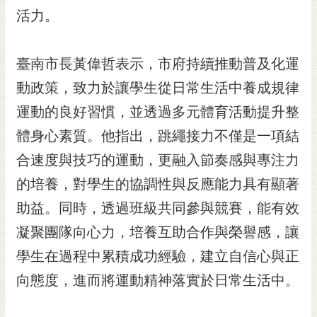
RSS
活力。
訂
閱
臺南市長黃偉哲表示，市府持續推動普及化運
電
動政策，致力於讓學生從日常生活中養成規律
子
報
運動的良好習慣，並透過多元體育活動提升整
市
體身心素質。他指出，跳繩接力不僅是一項結
民
合速度與技巧的運動，更融入節奏感與專注力
信
的培養，對學生的協調性與反應能力具有顯著
箱
助益。同時，透過班級共同參與競賽，能有效
English
凝聚團隊向心力，培養互助合作與榮譽感，讓
日
本
學生在過程中累積成功經驗，建立自信心與正
語
向態度，進而將運動精神落實於日常生活中。
隱