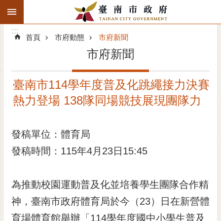
:::
搜
:::
跳到主要內容區塊
尋
:::
進
首頁
市府動態
市府新聞
階
市府新聞
搜
尋
臺南市114學年度普及化跳繩接力決賽
精彩府城
熱力登場 138隊同場競技展現團隊力
市府動態
發稿單位：體育局
市府團隊
發稿時間：115年4月23日15:45
主題服務
市政資訊
為推動校園運動普及化並培養學生團隊合作精
神，臺南市政府體育局於今（23）日在新營體
市民互動
育場體育館舉辦「114學年度國中小學生普及