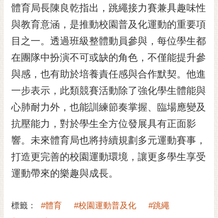
私
體育局長陳良乾指出，跳繩接力賽兼具趣味性
權
與教育意涵，是推動校園普及化運動的重要項
及
安
目之一。透過班級整體動員參與，每位學生都
全
在團隊中扮演不可或缺的角色，不僅能提升參
政
策
與感，也有助於培養責任感與合作默契。他進
網
一步表示，此類競賽活動除了強化學生體能與
站
心肺耐力外，也能訓練節奏掌握、臨場應變及
資
料
抗壓能力，對於學生全方位發展具有正面影
開
響。未來體育局也將持續規劃多元運動賽事，
放
宣
打造更完善的校園運動環境，讓更多學生享受
告
運動帶來的樂趣與成長。
市
府
標籤：
#體育
#校園運動普及化
#跳繩
交