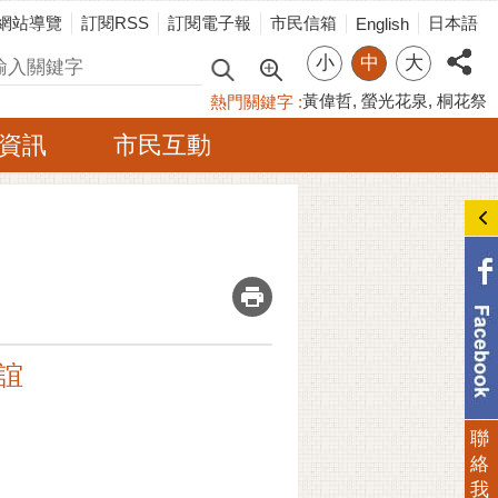
網站導覽
訂閱RSS
訂閱電子報
市民信箱
日本語
English
小
中
大
尋
黃偉哲
螢光花泉
桐花祭
熱門關鍵字
資訊
市民互動
_
誼
聯
絡
我