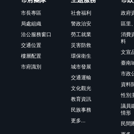
市長專區
社會福利
政府
局處組織
警政治安
區里
洽公服務窗口
勞工就業
消費
料
交通位置
災害防救
文宣
樓層配置
環保衛生
臺南
市府識別
城市發展
市政
交通運輸
資料
文化觀光
性別
教育資訊
議員
民族事務
情形
更多...
民間