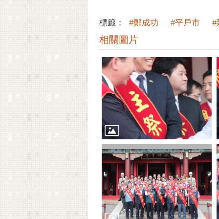
標籤：
#鄭成功
#平戶市
相關圖片