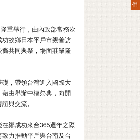
們
祠隆重舉行，由內政部常務次
成功故鄉日本平戶市親善訪
後裔共同與祭，場面莊嚴隆
基礎，帶領台灣進入國際大
，藉由舉辦中樞祭典，向開
情誼與交流。
在鄭成功來台365週年之際
將致力推動平戶與台南及台