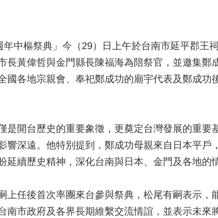
5週年中樞祭典」今（29）日上午於台南市延平郡王
市長黃偉哲與金門縣長陳福海為陪祭官，並邀集鄭
全國各地宗親會、奉祀鄭成功的廟宇代表及鄭成功
僅是開台歷史的重要象徵，更奠定台灣發展的重要
影響深遠。他特別提到，鄭成功母親來自日本平戶
盼延續歷史精神，深化台南與日本、金門及各地的
嗣上任後首次率團來台參與祭典，松尾有嗣表示，能
台南市政府及各界長期維繫交流情誼，並表示未來