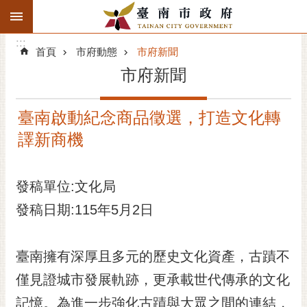
:::
搜
:::
跳到主要內容區塊
尋
:::
進
首頁
市府動態
市府新聞
階
市府新聞
搜
尋
臺南啟動紀念商品徵選，打造文化轉
精彩府城
譯新商機
市府動態
發稿單位:文化局
市府團隊
發稿日期:115年5月2日
主題服務
市政資訊
臺南擁有深厚且多元的歷史文化資產，古蹟不
僅見證城市發展軌跡，更承載世代傳承的文化
市民互動
記憶。為進一步強化古蹟與大眾之間的連結，