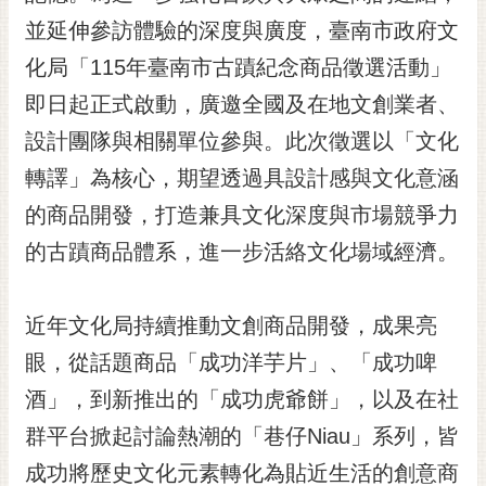
黃
並延伸參訪體驗的深度與廣度，臺南市政府文
偉
化局「115年臺南市古蹟紀念商品徵選活動」
哲
即日起正式啟動，廣邀全國及在地文創業者、
螢
設計團隊與相關單位參與。此次徵選以「文化
光
花
轉譯」為核心，期望透過具設計感與文化意涵
泉
的商品開發，打造兼具文化深度與市場競爭力
桐
的古蹟商品體系，進一步活絡文化場域經濟。
花
祭
近年文化局持續推動文創商品開發，成果亮
網
眼，從話題商品「成功洋芋片」、「成功啤
站
導
酒」，到新推出的「成功虎爺餅」，以及在社
覽
群平台掀起討論熱潮的「巷仔Niau」系列，皆
訂
成功將歷史文化元素轉化為貼近生活的創意商
閱