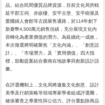
RSS
品。結合民間優質品牌資源，目前文化局所轄
延平郡王祠、赤嵌樓、安平古堡、安平樹屋及
訂
閱
愛國婦人會館等古蹟展售通路，於114年創下
電
新臺幣4,500萬元銷售佳績，充分展現文化內
子
報
容轉化為產業價值的潛力。為延續此一成效，
市
本次徵選將明確聚焦「文化內涵」、「創意設
民
計」、「市場潛力」及「實用價值」四大指
信
標，鼓勵提案結合臺南在地故事與創新設計語
箱
彙。
English
日
本
在評選機制上，文化局將邀集文化創意、設計
語
美學及行銷策略等領域專家學者組成評選團，
確保審查之專業性與公信力。評分重點除商品
隱