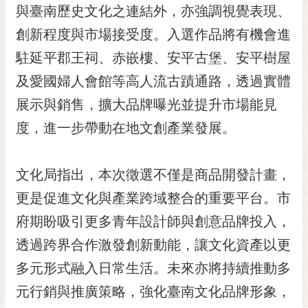
私
與臺南歷史文化之連結外，亦強調視覺表現、
權
創新程度與市場接受度。入選作品將有機會進
及
安
駐延平郡王祠、赤嵌樓、安平古堡、安平樹屋
全
及愛國婦人會館等高人流古蹟通路，透過實體
政
策
展示與銷售，擴大品牌曝光並提升市場能見
網
度，進一步帶動在地文創產業發展。
站
資
料
文化局指出，本次徵選不僅是商品開發計畫，
開
更是促進文化與產業跨域整合的重要平台。市
放
宣
府期盼吸引更多青年設計師與創意品牌投入，
告
透過跨界合作激發創新動能，讓文化資產以更
市
多元形式融入日常生活。未來亦將持續推動多
府
元行銷與推廣策略，強化臺南文化品牌形象，
交