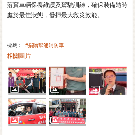
私
落實車輛保養維護及駕駛訓練，確保裝備隨時
權
處於最佳狀態，發揮最大救災效能。
及
安
全
政
策
標籤：
#捐贈幫浦消防車
網
相關圖片
站
資
料
開
放
宣
告
市
府
交