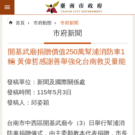
:::
搜
:::
跳到主要內容區塊
尋
:::
進
首頁
市府動態
市府新聞
階
市府新聞
搜
尋
開基武廟捐贈價值250萬幫浦消防車1
精彩府城
輛 黃偉哲感謝善舉強化台南救災量能
市府動態
發稿單位：新聞及國際關係處
市府團隊
發稿時間：115年5月3日
主題服務
發稿人：邱姿穎
市政資訊
台南市中西區開基武廟今（3）日舉行幫浦消
市民互動
防車捐贈儀式，由主委顏教本代表捐贈，市長