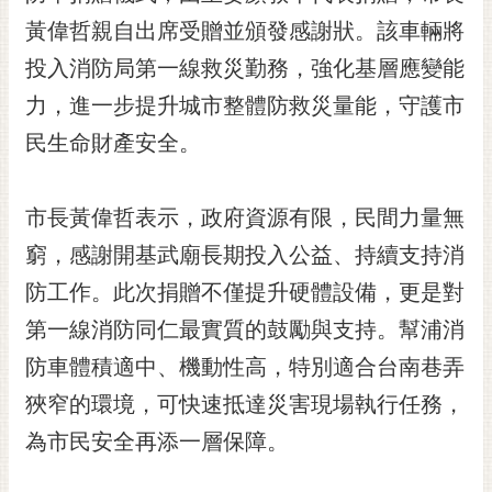
黃
黃偉哲親自出席受贈並頒發感謝狀。該車輛將
偉
投入消防局第一線救災勤務，強化基層應變能
哲
力，進一步提升城市整體防救災量能，守護市
螢
民生命財產安全。
光
花
泉
市長黃偉哲表示，政府資源有限，民間力量無
桐
窮，感謝開基武廟長期投入公益、持續支持消
花
防工作。此次捐贈不僅提升硬體設備，更是對
祭
第一線消防同仁最實質的鼓勵與支持。幫浦消
網
防車體積適中、機動性高，特別適合台南巷弄
站
導
狹窄的環境，可快速抵達災害現場執行任務，
覽
為市民安全再添一層保障。
訂
閱