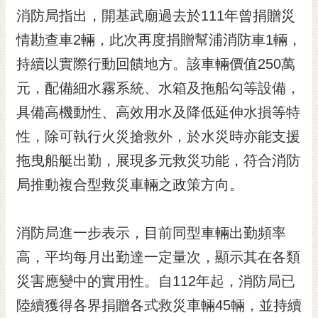
RSS
消防局指出，開基武廟過去於111年曾捐贈災
情勘查車2輛，此次再度捐贈幫浦消防車1輛，
訂
閱
持續以實際行動回饋地方。該車輛價值250萬
電
元，配備細水霧系統、水箱及拖船勾等設備，
子
報
具備高機動性、高效用水及降低延伸水損等特
市
性，除可執行火災搶救外，於水災時亦能支援
民
拖曳船艇出勤，展現多元救災功能，符合消防
信
局推動複合型救災車輛之政策方向。
箱
English
消防局進一步表示，目前同型車輛出勤頻率
日
本
高，平均每月出勤達一定量次，顯示其在各類
語
災害應變中的實用性。自112年起，消防局已
陸續獲得各界捐贈各式救災車輛45輛，並持續
隱