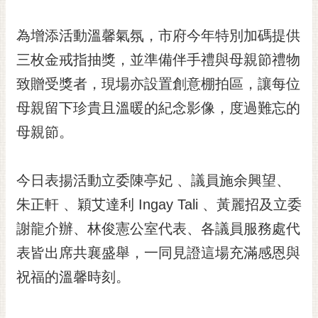
私
權
為增添活動溫馨氣氛，市府今年特別加碼提供
及
安
三枚金戒指抽獎，並準備伴手禮與母親節禮物
全
致贈受獎者，現場亦設置創意棚拍區，讓每位
政
策
母親留下珍貴且溫暖的紀念影像，度過難忘的
網
母親節。
站
資
料
今日表揚活動立委陳亭妃 、議員施余興望、
開
朱正軒 、穎艾達利 Ingay Tali 、黃麗招及立委
放
宣
謝龍介辦、林俊憲公室代表、各議員服務處代
告
表皆出席共襄盛舉，一同見證這場充滿感恩與
市
祝福的溫馨時刻。
府
交