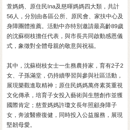
RSS
萱媽媽、原住民Ina及慈暉媽媽四大類，共計
56人，分別由各區公所、原民會、家扶中心及
訂
閱
身障團體推薦。活動中亦特別邀請最高齡89歲
電
的沈蘇樹枝擔任代表，與市長共同啟動感恩儀
子
報
式，象徵對全體母親的敬意與祝福。
市
民
其中，沈蘇樹枝女士一生務農持家，育有2子2
信
女、子孫滿堂，仍持續學習與參與社區活動，
箱
展現樂觀進取精神；原住民媽媽萬佟素英重視
English
文化傳承，培育子女投入藝術與生態創作並獲
日
本
國際肯定；慈萱媽媽許瓊文長年照顧身障子
語
女，奔波醫療復健，同時投入公益服務，展現
堅韌母愛。
隱