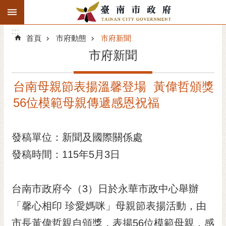
:::
搜
:::
跳到主要內容區塊
尋
:::
進
首頁
市府動態
市府新聞
階
市府新聞
搜
尋
台南母親節表揚溫馨登場 黃偉哲頒獎
精彩府城
56位模範母親傳遞感恩祝福
市府動態
發稿單位：新聞及國際關係處
市府團隊
發稿時間：115年5月3日
主題服務
市政資訊
台南市政府今（3）日於永華市政中心舉辦
「馨心相印 珍愛媽咪」母親節表揚活動，由
市民互動
市長黃偉哲親自頒獎，表揚56位模範母親，感