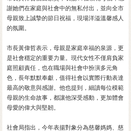
黃
謝她們在家庭與社會中的無私付出，並向全市
偉
母親致上誠摯的節日祝福，現場洋溢溫馨感人
哲
的氛圍。
螢
光
花
市長黃偉哲表示，母親是家庭幸福的泉源，更
泉
是社會穩定的重要力量。現代女性不僅肩負家
桐
庭照顧責任，也在職場與社會中扮演多元角
花
色，長年默默奉獻，值得社會以實際行動表達
祭
最高的敬意與感謝。他也提到，細讀每位模範
網
母親的生命故事，都讓他深受感動，更加體會
站
導
母愛的偉大與堅韌。
覽
訂
社會局指出，今年表揚對象分為慈馨媽媽、慈
閱