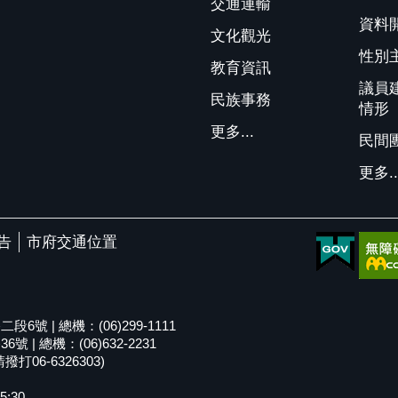
交通運輸
資料
文化觀光
性別
教育資訊
議員
民族事務
情形
更多...
民間
更多..
告
市府交通位置
號 | 總機：(06)299-1111
| 總機：(06)632-2231
06-6326303)
5:30