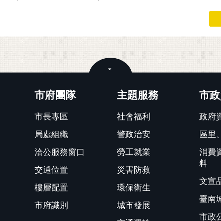
關閉
市府團隊
主題服務
市政
市長專區
社會福利
政府
局處組織
警政治安
區里
洽公服務窗口
勞工就業
消費
料
交通位置
災害防救
文宣
樓層配置
環保衛生
臺南
市府識別
城市發展
市政