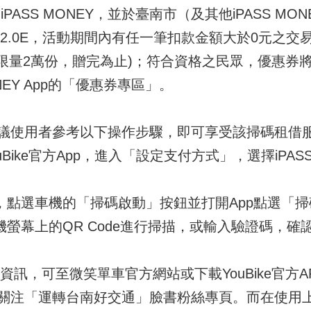
綁定iPASS MONEY，並於臺南市（及其他iPASS 
.0或2.0E，活動期間內有任一筆扣款金額大於0元之交易，
總限量2萬份，贈完為止)；符合資格之民眾，優惠券
NEY App的「優惠券專區」。
議使用者參考以下操作步驟，即可享受該掃碼租借
uBike官方App，進入「設定支付方式」，選擇iPAS
，點選車機的「掃碼啟動」按鈕並打開App點選「
機螢幕上的QR Code進行掃描，或輸入驗證碼，
.0相關資訊，可至微笑單車官方網站或下載YouBike官
關注「運轉台南好交通」臉書粉絲專頁。而在使用