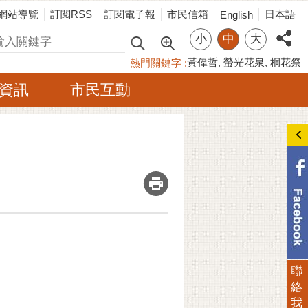
網站導覽
訂閱RSS
訂閱電子報
市民信箱
日本語
English
小
中
大
尋
黃偉哲
螢光花泉
桐花祭
熱門關鍵字
資訊
市民互動
_
聯
絡
我