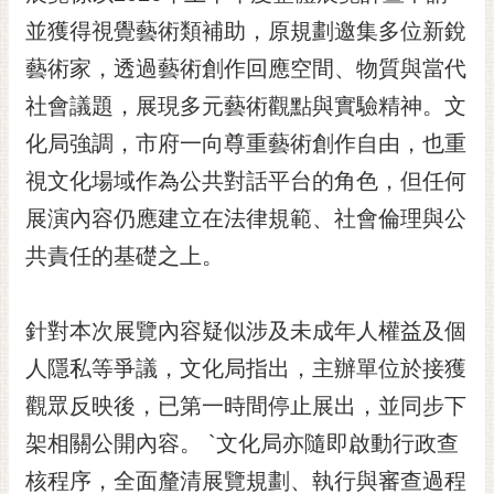
黃
並獲得視覺藝術類補助，原規劃邀集多位新銳
偉
藝術家，透過藝術創作回應空間、物質與當代
哲
社會議題，展現多元藝術觀點與實驗精神。文
螢
化局強調，市府一向尊重藝術創作自由，也重
光
花
視文化場域作為公共對話平台的角色，但任何
泉
展演內容仍應建立在法律規範、社會倫理與公
桐
共責任的基礎之上。
花
祭
針對本次展覽內容疑似涉及未成年人權益及個
網
人隱私等爭議，文化局指出，主辦單位於接獲
站
導
觀眾反映後，已第一時間停止展出，並同步下
覽
架相關公開內容。 `文化局亦隨即啟動行政查
訂
核程序，全面釐清展覽規劃、執行與審查過程
閱