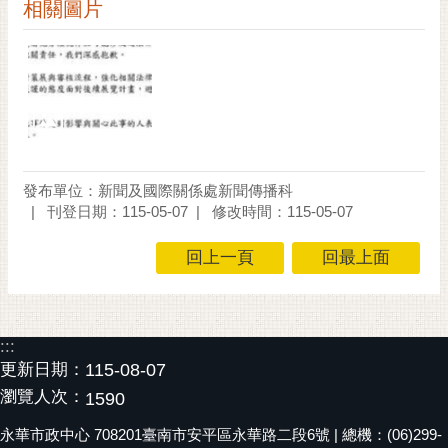
私
相關圖片
權
及
安
全
政
策
網
發布單位：新聞及國際關係處新聞傳播科
站
刊登日期：115-05-07
修改時間：115-05-07
資
料
回上一頁
回最上面
開
放
宣
告
:::
更新日期：
115-08-07
市
瀏覽人次：
1590
府
交
永華市政中心 708201臺南市安平區永華路二段6號 | 總機：(06)299-