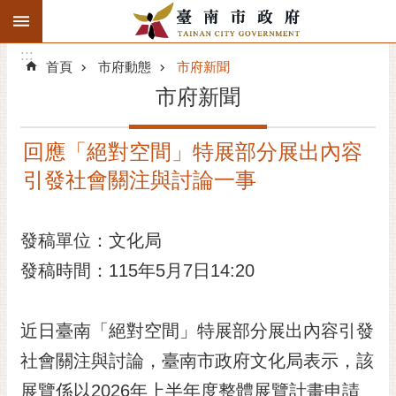
:::
搜
:::
跳到主要內容區塊
尋
:::
進
首頁
市府動態
市府新聞
階
市府新聞
搜
尋
回應「絕對空間」特展部分展出內容
精彩府城
引發社會關注與討論一事
市府動態
發稿單位：文化局
市府團隊
發稿時間：115年5月7日14:20
主題服務
市政資訊
近日臺南「絕對空間」特展部分展出內容引發
社會關注與討論，臺南市政府文化局表示，該
市民互動
展覽係以2026年上半年度整體展覽計畫申請