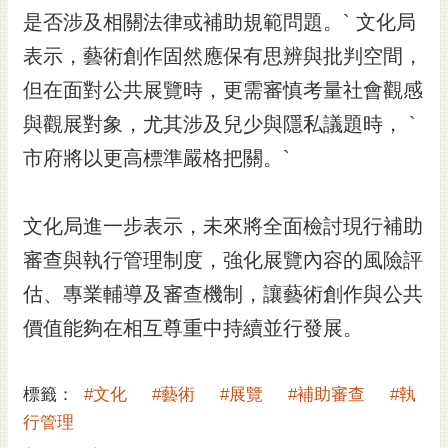
RSS
是否涉及相關法律或補助規範問題。` 文化局
表示，藝術創作固然應保有思辨與批判空間，
訂
閱
但在面對公共展覽時，更需審慎考量社會觀感
電
與觀展對象，尤其涉及兒少與隱私議題時， `
子
報
市府將以更高標準嚴格把關。`
市
民
文化局進一步表示，未來將全面檢討現行補助
信
審查與執行管理制度，強化展覽內容的風險評
箱
估、專業輔導及審查機制，讓藝術創作與公共
English
價值能夠在相互尊重中持續並行發展。
日
本
語
標籤：
#文化
#藝術
#展覽
#補助審查
#執
行管理
隱