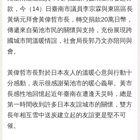
黃
款，今（14）日臺南市議員李宗霖與東區區長
偉
黃炳元拜會黃偉哲市長，轉交捐款20萬日幣，
哲
傳遞來自菊池市民的關懷與支持，充份展現跨
螢
國城市間溫暖情誼，社會局長郭乃文亦陪同與
光
花
會。
泉
桐
黃偉哲市長對於日本友人的溫暖心意與行動十
花
分感動，表示很感謝菊池市的暖心義舉。黃市
祭
長感性地回憶起近年臺南在遭逢天災時，總是
網
第一時間收到許多日本友誼城市的關懷，雙方
站
導
長年相互雪中送炭建立起的友誼更是堅不可
覽
催。
訂
閱