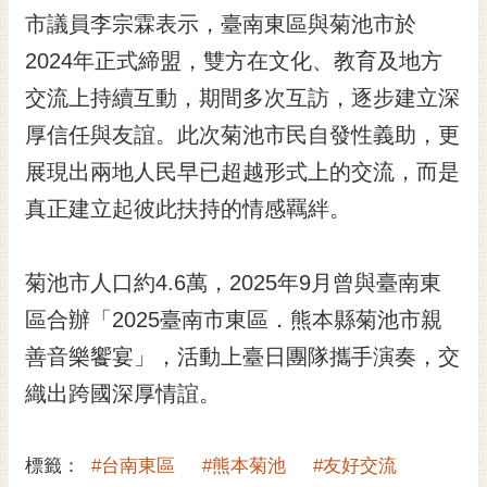
RSS
市議員李宗霖表示，臺南東區與菊池市於
2024年正式締盟，雙方在文化、教育及地方
訂
閱
交流上持續互動，期間多次互訪，逐步建立深
電
厚信任與友誼。此次菊池市民自發性義助，更
子
報
展現出兩地人民早已超越形式上的交流，而是
市
真正建立起彼此扶持的情感羈絆。
民
信
菊池市人口約4.6萬，2025年9月曾與臺南東
箱
區合辦「2025臺南市東區．熊本縣菊池市親
English
善音樂饗宴」，活動上臺日團隊攜手演奏，交
日
本
織出跨國深厚情誼。
語
標籤：
#台南東區
#熊本菊池
#友好交流
隱