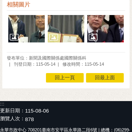
私
相關圖片
權
及
安
全
政
策
網
發布單位：新聞及國際關係處國際關係科
站
刊登日期：115-05-14
修改時間：115-05-14
資
料
回上一頁
回最上面
開
放
宣
告
:::
更新日期：
115-08-06
市
瀏覽人次：
878
府
交
永華市政中心 708201臺南市安平區永華路二段6號 | 總機：(06)299-