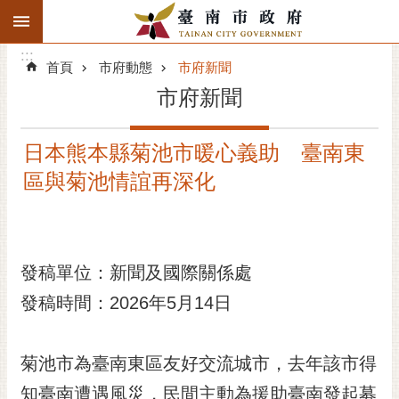
:::
搜
:::
跳到主要內容區塊
尋
:::
進
首頁
市府動態
市府新聞
階
市府新聞
搜
尋
日本熊本縣菊池市暖心義助 臺南東
精彩府城
區與菊池情誼再深化
市府動態
市府團隊
發稿單位：新聞及國際關係處
主題服務
發稿時間：2026年5月14日
市政資訊
菊池市為臺南東區友好交流城市，去年該市得
市民互動
知臺南遭遇風災，民間主動為援助臺南發起募