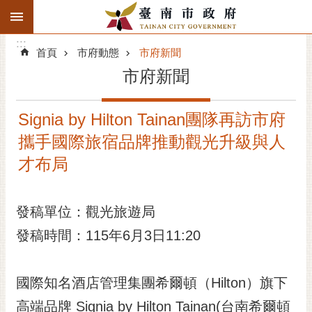
:::
搜
:::
跳到主要內容區塊
尋
:::
進
首頁
市府動態
市府新聞
階
市府新聞
搜
尋
Signia by Hilton Tainan團隊再訪市府
精彩府城
攜手國際旅宿品牌推動觀光升級與人
市府動態
才布局
市府團隊
發稿單位：觀光旅遊局
主題服務
發稿時間：115年6月3日11:20
市政資訊
國際知名酒店管理集團希爾頓（Hilton）旗下
市民互動
高端品牌 Signia by Hilton Tainan(台南希爾頓