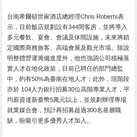
RSS
台南希爾頓世家酒店總經理Chris Roberts表
訂
閱
示，目前飯店規劃設有344間客房，並將導入
電
多元餐飲、宴會、會議及休閒設施，未來將鎖
子
報
定國際商務旅客、高端會展及觀光市場。除說
明整體營運籌備進度外，他也強調公司積極落
市
民
實人才在地化政策，目前已聘任的部門總監
信
中，約有50%為臺南在地人才；此外，現階段
箱
亦於 104人力銀行招募30位高階專業人才，平
English
均薪資達新臺幣5萬元以上，並規劃辦理專場
日
就業媒合會，預計再招募超過300名基層職
本
語
缺，盼吸引更多優秀人才加入。
隱