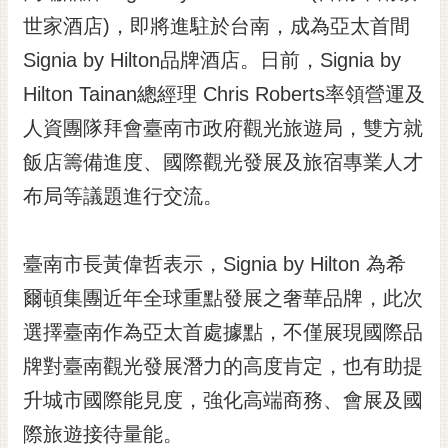
世家酒店)，即將進駐於台南，成為亞太首間
黃
偉
Signia by Hilton品牌酒店。日前，Signia by
哲
Hilton Tainan總經理 Chris Roberts率領營運及
螢
人資團隊拜會臺南市政府觀光旅遊局，雙方就
光
花
飯店籌備進度、國際觀光發展及旅宿專業人才
泉
布局等議題進行交流。
桐
花
臺南市長黃偉哲表示，Signia by Hilton 為希
祭
爾頓集團近年全球重點發展之奢華品牌，此次
網
選擇臺南作為亞太首處據點，不僅展現國際品
站
導
牌對臺南觀光發展潛力的高度肯定，也有助提
覽
升城市國際能見度，強化高端商務、會展及國
訂
際旅遊接待量能。
閱