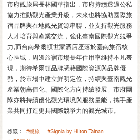
私
市府觀旅局長林國華指出，市府持續透過公私
權
協力推動觀光產業升級，未來也將協助國際旅
及
安
宿品牌與在地觀光資源串聯，並支持觀光服務
全
人才培育與產業交流，強化臺南國際觀光競爭
政
策
力;而台南希爾頓世家酒店座落於臺南旅宿核
網
心區域，周邊旅宿市場長年住用率維持不凡表
站
現，期待希爾頓品牌憑藉國際資源與品牌優
資
勢，於市場中建立鮮明定位，持續與臺南觀光
料
開
產業朝高值化、國際化方向持續發展。市府團
放
隊亦將持續優化觀光環境與服務量能，攜手產
宣
告
業共同打造更具國際競爭力的觀光城市。
市
府
標籤：
#觀旅
#Signia by Hilton Tainan
交