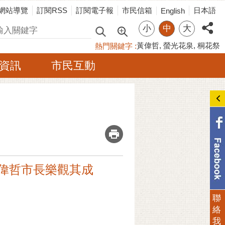
網站導覽
訂閱RSS
訂閱電子報
市民信箱
日本語
English
小
中
大
尋
黃偉哲
螢光花泉
桐花祭
熱門關鍵字
資訊
市民互動
_
黃偉哲市長樂觀其成
聯
絡
我