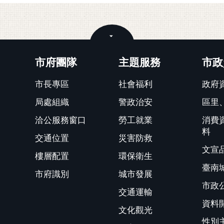
關閉
市府團隊
主題服務
市政
市長專區
社會福利
政府
局處組織
警政治安
區里
洽公服務窗口
勞工就業
消費
料
交通位置
災害防救
文宣
樓層配置
環保衛生
臺南
市府識別
城市發展
市政
交通運輸
資料
文化觀光
性別