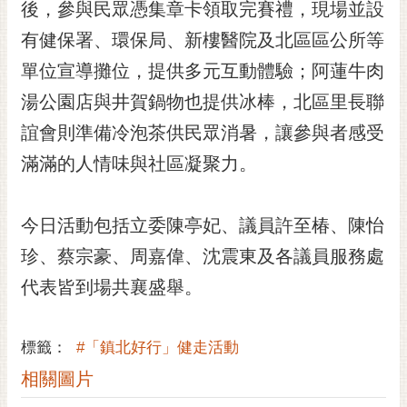
通
後，參與民眾憑集章卡領取完賽禮，現場並設
位
有健保署、環保局、新樓醫院及北區區公所等
置
單位宣導攤位，提供多元互動體驗；阿蓮牛肉
湯公園店與井賀鍋物也提供冰棒，北區里長聯
誼會則準備冷泡茶供民眾消暑，讓參與者感受
滿滿的人情味與社區凝聚力。
今日活動包括立委陳亭妃、議員許至椿、陳怡
珍、蔡宗豪、周嘉偉、沈震東及各議員服務處
代表皆到場共襄盛舉。
標籤：
#「鎮北好行」健走活動
相關圖片