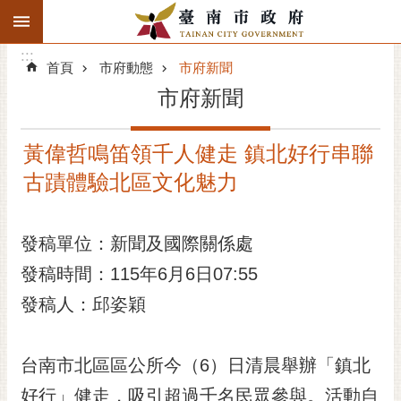
:::
搜
:::
跳到主要內容區塊
尋
:::
進
首頁
市府動態
市府新聞
階
市府新聞
搜
尋
黃偉哲鳴笛領千人健走 鎮北好行串聯
精彩府城
古蹟體驗北區文化魅力
市府動態
發稿單位：新聞及國際關係處
市府團隊
發稿時間：115年6月6日07:55
主題服務
發稿人：邱姿穎
市政資訊
台南市北區區公所今（6）日清晨舉辦「鎮北
市民互動
好行」健走，吸引超過千名民眾參與。活動自