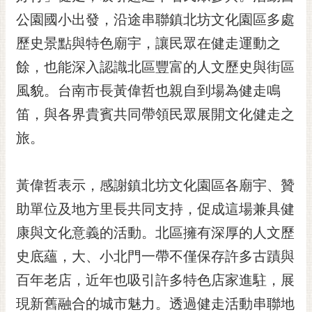
黃
公園國小出發，沿途串聯鎮北坊文化園區多處
偉
歷史景點與特色廟宇，讓民眾在健走運動之
哲
餘，也能深入認識北區豐富的人文歷史與街區
螢
風貌。台南市長黃偉哲也親自到場為健走鳴
光
花
笛，與各界貴賓共同帶領民眾展開文化健走之
泉
旅。
桐
花
黃偉哲表示，感謝鎮北坊文化園區各廟宇、贊
祭
助單位及地方里長共同支持，促成這場兼具健
網
康與文化意義的活動。北區擁有深厚的人文歷
站
導
史底蘊，大、小北門一帶不僅保存許多古蹟與
覽
百年老店，近年也吸引許多特色店家進駐，展
訂
現新舊融合的城市魅力。透過健走活動串聯地
閱