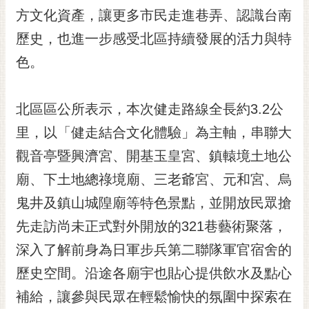
RSS
方文化資產，讓更多市民走進巷弄、認識台南
歷史，也進一步感受北區持續發展的活力與特
訂
閱
色。
電
子
報
北區區公所表示，本次健走路線全長約3.2公
市
里，以「健走結合文化體驗」為主軸，串聯大
民
觀音亭暨興濟宮、開基玉皇宮、鎮轅境土地公
信
廟、下土地總祿境廟、三老爺宮、元和宮、烏
箱
鬼井及鎮山城隍廟等特色景點，並開放民眾搶
English
先走訪尚未正式對外開放的321巷藝術聚落，
日
本
深入了解前身為日軍步兵第二聯隊軍官宿舍的
語
歷史空間。沿途各廟宇也貼心提供飲水及點心
補給，讓參與民眾在輕鬆愉快的氛圍中探索在
隱