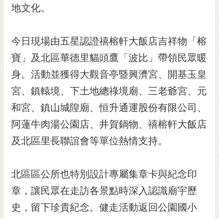
私
地文化。
權
及
安
今日現場由五星認證禧榕軒大飯店吉祥物「榕
全
寶」及北區華德里貓頭鷹「波比」帶領民眾暖
政
策
身。活動並獲得大觀音亭暨興濟宮、開基玉皇
網
宮、鎮轅境、下土地總祿境廟、三老爺宮、元
站
和宮、鎮山城隍廟、恒升通運股份有限公司、
資
料
阿蓮牛肉湯公園店、井賀鍋物、禧榕軒大飯店
開
及北區里長聯誼會等單位熱情支持。
放
宣
告
北區區公所也特別設計專屬集章卡與紀念印
市
章，讓民眾在走訪各景點時深入認識廟宇歷
府
史，留下珍貴紀念。健走活動返回公園國小
交