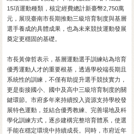
黃
15項運動種類，核定經費總計新臺幣2,750萬
偉
元，展現臺南市長期推動三級培育制度與基層
哲
選手養成的具體成果，也為未來競技運動發展
螢
奠定更穩固的基礎。
光
花
泉
市長黃偉哲表示，基層運動選手訓練站為培育
桐
優秀運動人才的重要根基，透過學校端長期且
花
系統性的訓練，不僅有助提升選手競技實力，
祭
更是銜接國小、國中及高中三級培育制度的關
網
鍵環節。市府多年來持續投入資源支持學校發
站
導
展特色運動，並結合優秀教練、完善場地及科
覽
學化訓練方式，逐步建構完整培育體系，使選
訂
手能在穩定環境中持續成長。同時，市府近年
閱