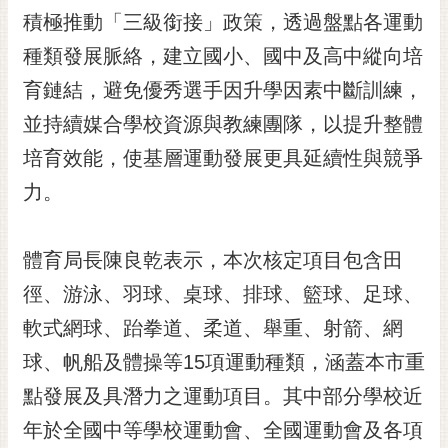
RSS
積極推動「三級銜接」政策，透過盤點各運動
種類發展脈絡，建立國小、國中及高中縱向培
訂
閱
育鏈結，避免優秀選手因升學因素中斷訓練，
電
並持續媒合學校資源與教練團隊，以提升整體
子
報
培育效能，使基層運動發展更具延續性與競爭
市
力。
民
信
體育局長陳良乾表示，本次核定項目包含田
箱
徑、游泳、羽球、桌球、排球、籃球、足球、
English
軟式網球、跆拳道、柔道、舉重、射箭、網
日
本
球、帆船及體操等15項運動種類，涵蓋本市重
語
點發展及具潛力之運動項目。其中部分學校近
年於全國中等學校運動會、全國運動會及各項
隱