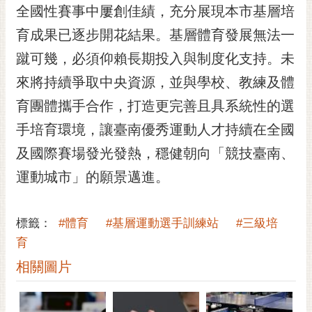
私
全國性賽事中屢創佳績，充分展現本市基層培
權
育成果已逐步開花結果。基層體育發展無法一
及
安
蹴可幾，必須仰賴長期投入與制度化支持。未
全
來將持續爭取中央資源，並與學校、教練及體
政
策
育團體攜手合作，打造更完善且具系統性的選
網
手培育環境，讓臺南優秀運動人才持續在全國
站
及國際賽場發光發熱，穩健朝向「競技臺南、
資
料
運動城市」的願景邁進。
開
放
宣
標籤：
#體育
#基層運動選手訓練站
#三級培
告
育
相關圖片
市
府
交