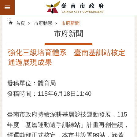
:::
搜
:::
跳到主要內容區塊
尋
:::
進
首頁
市府動態
市府新聞
階
市府新聞
搜
尋
強化三級培育體系 臺南基訓站核定
精彩府城
通過展現成果
市府動態
發稿單位：體育局
市府團隊
發稿時間：115年6月18日11:40
主題服務
市政資訊
臺南市政府持續深耕基層競技運動發展，115
年度「基層運動選手訓練站」計畫再創佳績，
市民互動
經運動部正式核定，本市共設置99站，涵蓋