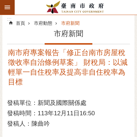
:::
搜
:::
跳到主要內容區塊
尋
:::
進
首頁
市府動態
市府新聞
階
市府新聞
搜
尋
南市府專案報告「修正台南市房屋稅
精彩府城
徵收率自治條例草案」 財稅局：以減
市府動態
輕單一自住稅率及提高非自住稅率為
目標
市府團隊
主題服務
發稿單位：新聞及國際關係處
發稿時間：113年12月11日16:50
市政資訊
發稿人：陳曲吟
市民互動