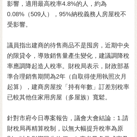
私
影響，適用最高稅率4.8%的人，約為
權
0.08%（509人），95%納稅義務人房屋稅不
及
安
受影響。
全
政
策
議員指出建商的待售商品不是囤房，近期中央
的限貸令，導致銷售量產生變化，建議調降稅
網
站
率應調降起造人稅率。財稅局表示，財政部基
資
準合理銷售期間為2年（自取得使用執照次月
料
開
起算），建商房屋按「持有年數」訂差別稅率
放
已較其他住家用房屋（多屋族）寬鬆。
宣
告
市
針對市府今日專案報告，議會大會結論：1.請
府
財稅局再精算稅制，以無大幅提升稅率為原
交