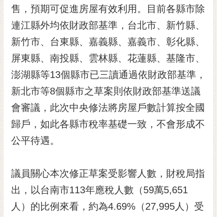
售，預期可促進房屋有效利用。目前各縣市除
RSS
連江縣外均依財政部基準，台北市、新竹縣、
訂
閱
新竹市、台東縣、嘉義縣、嘉義市、彰化縣、
電
屏東縣、南投縣、雲林縣、花蓮縣、基隆市、
子
報
澎湖縣等13個縣市已三讀通過依財政部基準，
新北市等8個縣市之草案則依財政部基準送議
市
民
會審議，此次中央修法將房屋戶數計算按全國
信
歸戶，如此各縣市稅率基礎一致，不會形成不
箱
公平待遇。
English
日
議員關心本次修正草案受影響人數，財稅局指
本
語
出，以台南市113年應稅人數（59萬5,651
人）的比例來看，約為4.69%（27,995人）受
隱