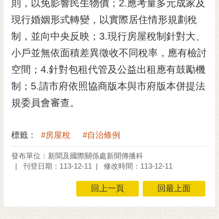
通
則，以免影響民生物價；2.應考量多元成家及
位
現行婚姻形式轉變，以實際居住情形規劃稅
置
制，並向中央反映；3.現行房屋稅制針對大、
小戶並無依面積差異徵收不同稅率，應有檢討
空間；4.針對包租代管及公益出租應有鼓勵機
制；5.請市府依照協商版本與市府版本併提法
規委員會審查。
標籤：
#房屋稅
#自治條例
發布單位：新聞及國際關係處新聞傳播科
刊登日期：113-12-11
修改時間：113-12-11
回上一頁
回最上面