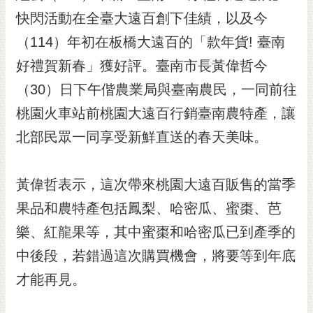
快閃活動在全臺大遠百創下佳績，以及今
黃
偉
（114）年初在板橋大遠百的「款年貨! 臺南
哲
好禮賀新春」獲好評。臺南市長黃偉哲今
螢
（30）日下午偕農業局與臺南農民，一同前往
光
花
桃園火車站前桃園大遠百行銷臺南農特產，讓
泉
北部民眾一同享受新鮮直送的春天美味。
桐
花
黃偉哲表示，這次帶來桃園大遠百販售的當季
祭
果品和農特產包括鳳梨、哈密瓜、蜜棗、芭
網
樂、紅龍果等，其中蜜棗和哈密瓜已到產季的
站
導
中後段，若錯過這次購買機會，將要等到年底
覽
才能再見。
訂
閱