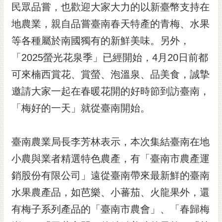
私
民眾品嘗，也歡迎大家大力的以新臺幣支持在
權
地農業，親自品嘗臺南春天特產的青梅、水果
及
安
等各種屬於南國獨有的新鮮美味。另外，
全
「2025螢光花泉季」已經開始，4月20日前都
政
策
可來楠西賞花、賞螢、泡溫泉、品美食，誠摯
網
邀請大家一起在春暖花開的好時節到訪臺南，
站
「梅好的一天」就從臺南開始。
資
料
開
臺南農業局長李芳林表示，本次集結臺南在地
放
小農與業者精選特色農產，有「臺南市農產運
宣
告
銷股份有限公司」遠從臺南帶來最新鮮的臺南
市
水果農產品，如芭樂、小蕃茄、火龍果外，還
府
有梅子系列產品的「臺南市農會」、「春歸梅
交