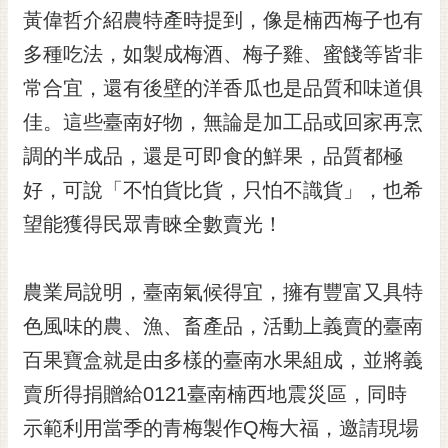
黃偉哲介紹農特產時提到，像是楠西梅子也有
RSS
多種吃法，如製成梅酒、梅子雞、蜜餞等皆非
訂
閱
常合宜，還有後壁的洋香瓜也是品質和味道俱
電
佳。這些臺南好物，無論是加工品或回家再烹
子
報
調的半成品，還是可即食的鮮果，品質都極
好，可說「不怕貨比貨，只怕不識貨」，也希
市
民
望能獲得民眾青睞全數賣光！
信
箱
農業局說明，臺南氣候得宜，擁有豐富又具特
English
色風味的農、漁、畜產品，活動上義賣的臺南
日
百果寶盒就是由多樣的臺南水果組成，並將義
本
語
賣所得捐贈給0121臺南楠西地震災區，同時
示範利用當季的青梅製作Q梅大福，邀請現場
隱