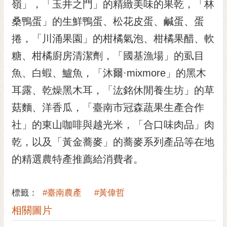
通
嶺」，「玉井之門」的精緻美味的果乾，「林
位
桑鴨蛋」的生鮮鴨蛋、松花皮蛋、鹹蛋、蛋
置
捲，「川涌果園」的柑橘氣泡、柑橘果醋、軟
糖、柑橘廚房清潔劑，「國基漁場」的虱目
魚、白蝦、鱸魚，「沐爾·mixmore」的黑木
耳露、乾燥黑木耳，「汯銘休閒養生坊」的草
菇麵、洋香瓜，「臺南市冠森蔬果生產合作
社」的東山咖啡與越光米，「合口味肉品」肉
乾，以及「黃金蕎麥」的蕎麥系列產品等在地
的精選農特產推薦給消費者。
標籤：
#臺南農產
#黃偉哲
相關圖片