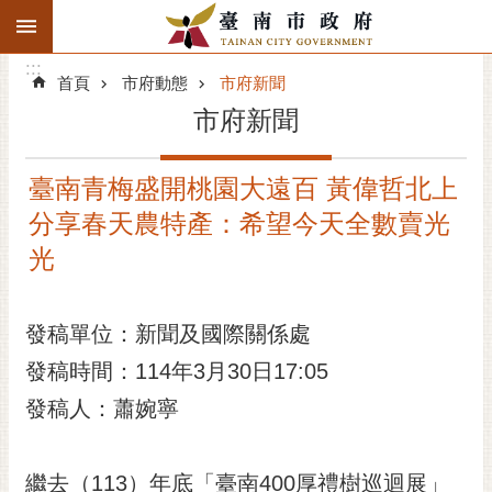
:::
搜
:::
跳到主要內容區塊
尋
:::
進
首頁
市府動態
市府新聞
階
市府新聞
搜
尋
臺南青梅盛開桃園大遠百 黃偉哲北上
精彩府城
分享春天農特產：希望今天全數賣光
市府動態
光
市府團隊
發稿單位：新聞及國際關係處
主題服務
發稿時間：114年3月30日17:05
發稿人：蕭婉寧
市政資訊
市民互動
繼去（113）年底「臺南400厚禮樹巡迴展」