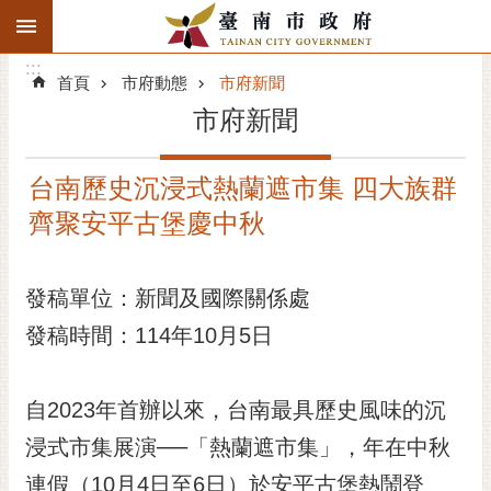
:::
搜
:::
跳到主要內容區塊
尋
:::
進
首頁
市府動態
市府新聞
階
市府新聞
搜
尋
台南歷史沉浸式熱蘭遮市集 四大族群
精彩府城
齊聚安平古堡慶中秋
市府動態
發稿單位：新聞及國際關係處
市府團隊
發稿時間：114年10月5日
主題服務
市政資訊
自2023年首辦以來，台南最具歷史風味的沉
浸式市集展演──「熱蘭遮市集」，年在中秋
市民互動
連假（10月4日至6日）於安平古堡熱鬧登