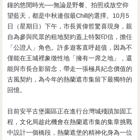
私
鐘的悠閒時光──無論是野餐、拍照或放空仰
權
望藍天，都是中秋連假最Chill的選擇。10月5
及
安
日（星期日）下午，市長黃偉哲驚喜現身，親
全
自為參與民眾的租地契約蓋上特製印信，擔任
政
策
「公證人」角色。許多遊客直呼超值，因為不
網
僅能在王城裡象徵性地「擁有一席之地」，還
站
能與市長合影留念，帶走一張極具紀念價值的
資
料
古風契約，為今年的熱蘭遮市集留下最獨特的
開
回憶。
放
宣
告
目前安平古堡園區正在進行台灣城殘蹟加固工
市
程，文化局趁此機會在熱蘭遮市集的集章挑戰
府
中設計一個橋段，熱蘭遮堡的精神化身為一位
交