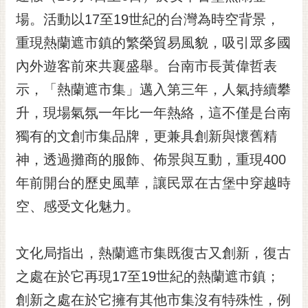
黃
場。活動以17至19世紀的台灣為時空背景，
偉
重現熱蘭遮市鎮的繁榮貿易風貌，吸引眾多國
哲
內外遊客前來共襄盛舉。台南市長黃偉哲表
螢
示，「熱蘭遮市集」邁入第三年，人氣持續攀
光
花
升，現場氣氛一年比一年熱絡，這不僅是台南
泉
獨有的文創市集品牌，更兼具創新與懷舊精
桐
神，透過攤商的服飾、佈景與互動，重現400
花
年前開台的歷史風華，讓民眾在古堡中穿越時
祭
空、感受文化魅力。
網
站
導
文化局指出，熱蘭遮市集既復古又創新，復古
覽
之處在於它再現17至19世紀的熱蘭遮市鎮；
訂
創新之處在於它擁有其他市集沒有特殊性，例
閱