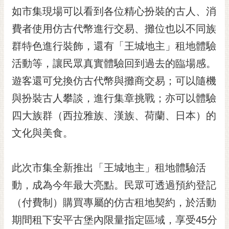
RSS
如市集現場可以看到各位精心扮裝的古人、消
費者使用仿古代幣進行交易、攤位也以不同族
訂
閱
群特色進行裝飾，還有「王城地主」租地體驗
電
活動等，讓民眾真實體驗回到過去的臨場感。
子
報
遊客還可兌換仿古代幣與攤商交易；可以隨機
市
與扮裝古人攀談，進行集章挑戰；亦可以體驗
民
四大族群（西拉雅族、漢族、荷蘭、日本）的
信
文化與美食。
箱
English
此次市集全新推出「王城地主」租地體驗活
日
本
動，成為今年最大亮點。民眾可透過預約登記
語
（付費制）購買專屬的仿古租地契約，於活動
期間租下安平古堡內限量指定區域，享受45分
隱