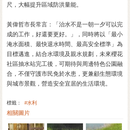
私
尺，大幅提升區域防洪量能。
權
及
安
黃偉哲市長常言：「治水不是一朝一夕可以完
全
成的工作，好還要更好。」，同時將以「最小
政
策
淹水面積、最快退水時間、最高安全標準」為
網
目標邁進，結合水環境及親水規劃，未來櫻花
站
社區抽水站完工後，可期待與周邊特色公園融
資
料
合，不僅守護市民免於水患，更兼顧生態環境
開
與城市景觀，營造安全宜居的生活環境。
放
宣
告
標籤：
#水利
市
相關圖片
府
交