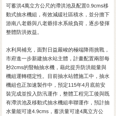
RSS
可蓄洪4萬立方公尺的滯洪池及配置0.9cms移
動式抽水機組，有效減緩社區積水，並分擔下
訂
閱
游南八老爺與八老爺排水系統負荷，逐步發揮
電
整體防洪效益。
子
報
市
水利局補充，面對日益嚴峻的極端降雨挑戰，
民
市府進一步新建抽水站主體，計畫配置兩部每
信
秒2cms的豎軸抽水機，藉此提升防洪能量與
箱
機組運轉穩定性。目前抽水站體施工中，抽水
English
機組也正加速製作中，預定115年4月底前安
日
本
裝完成並投入防汛運作，整體工程完工後與既
語
有滯洪池及移動式抽水機組串聯運作，預計抽
水量能可達4.9cms，蓄洪量可達4萬立方公
隱