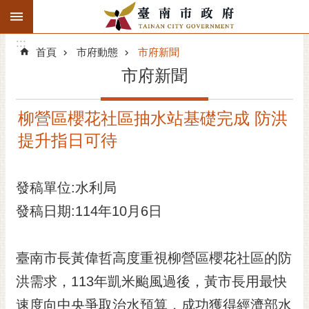
:::
搜
:::
跳到主要內容區塊
尋
:::
進
首頁
市府動態
市府新聞
階
市府新聞
搜
尋
柳營區櫻花社區抽水站基礎完成 防洪
精彩府城
提升指日可待
市府動態
發稿單位:水利局
市府團隊
發稿日期:114年10月6日
主題服務
市政資訊
臺南市長黃偉哲高度重視柳營區櫻花社區的防
洪需求，113年凱米颱風過後，黃市長用最快
市民互動
速度向中央爭取治水預算，成功獲得經濟部水