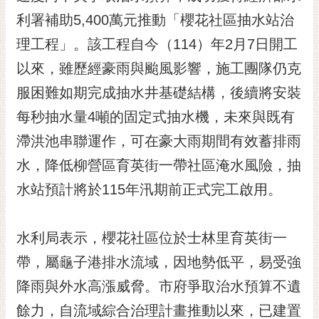
黃
利署補助5,400萬元推動「櫻花社區抽水站治
偉
理工程」。該工程自今（114）年2月7日開工
哲
以來，雖歷經豪雨與颱風影響，施工團隊仍克
螢
服困難如期完成抽水井基礎結構，後續將安裝
光
花
每秒抽水量4噸的固定式抽水機，未來與既有
泉
滯洪池串聯運作，可在豪大雨期間有效蓄排雨
桐
水，降低柳營區育英街一帶社區淹水風險，抽
花
水站預計將於115年汛期前正式完工啟用。
祭
網
水利局表示，櫻花社區位於士林里育英街一
站
導
帶，屬龜子港排水流域，因地勢低平，易受強
覽
降雨與外水高漲威脅。市府爭取治水預算不遺
訂
餘力，自流域綜合治理計畫推動以來，已建置
閱