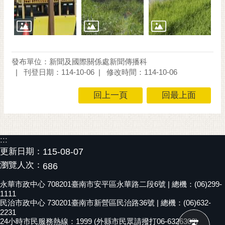
通
位
置
發布單位：新聞及國際關係處新聞傳播科
刊登日期：114-10-06
修改時間：114-10-06
回上一頁
回最上面
:::
更新日期：
115-08-07
瀏覽人次：
686
永華市政中心 708201臺南市安平區永華路二段6號 | 總機：(06)299-
1111
民治市政中心 730201臺南市新營區民治路36號 | 總機：(06)632-
2231
24小時市民服務熱線：1999 (外縣市民眾請撥打06-6326303)