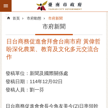
:::
搜
:::
跳到主要內容區塊
尋
:::
進
首頁
市府動態
市府新聞
階
市府新聞
搜
尋
日台商務促進會拜會台南市府 黃偉哲
精彩府城
盼深化農業、教育及文化多元交流合
市府動態
作
市府團隊
發稿單位：新聞及國際關係處
主題服務
發稿日期：114年12月02日
發稿人員：劉一芬
市政資訊
市民互動
日台商務促進會會長今角友美今(2)日率領幹