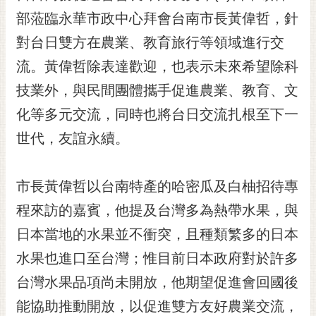
部蒞臨永華市政中心拜會台南市長黃偉哲，針
黃
偉
對台日雙方在農業、教育旅行等領域進行交
哲
流。黃偉哲除表達歡迎，也表示未來希望除科
螢
技業外，與民間團體攜手促進農業、教育、文
光
花
化等多元交流，同時也將台日交流扎根至下一
泉
世代，友誼永續。
桐
花
市長黃偉哲以台南特產的哈密瓜及白柚招待專
祭
程來訪的嘉賓，他提及台灣多為熱帶水果，與
網
日本當地的水果並不衝突，且種類繁多的日本
站
導
水果也進口至台灣；惟目前日本政府對於許多
覽
台灣水果品項尚未開放，他期望促進會回國後
訂
能協助推動開放，以促進雙方友好農業交流，
閱