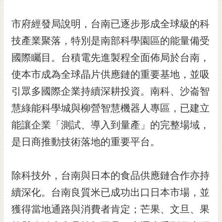
私
權
市府經發局說明，台南已逐步形成全球級的科
及
安
技產業聚落，特別是南部科學園區的能量備受
全
國際矚目。台積電先進製程全面佈局於台南，
政
策
使本市成為全球晶片供應鏈的重要基地，並吸
網
引眾多國際企業持續深耕投資。南科、沙崙智
站
慧綠能科學城與柳營智慧機器人專區，已建立
資
能讓企業「測試、導入到量產」的完整場域，
料
開
是日商推動技術落地的重要平台。
放
宣
告
除科技外，台南與日本的食品供應鏈合作亦持
市
續深化。台南良質米已成功出口日本市場，並
府
獲得當地通路與消費者肯定；芒果、文旦、果
交