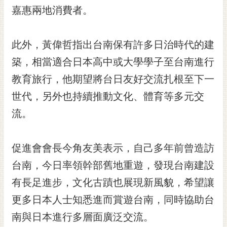
嘉惠兩地消費者。
RSS
訂
閱
此外，黃偉哲指出台南保有許多日治時代的建
電
築，相當適合日本高中或大學學子至台南進行
子
報
教育旅行，他期望將台日友好交流扎根至下一
世代，另外也持續推動文化、體育等多元交
市
民
流。
信
箱
促進會會長今角友美表示，自己多年前曾造訪
English
台南，今日率領幹部舊地重遊，發現台南建設
日
有長足進步，文化古蹟也展現新風貌，希望讓
本
語
更多日本人士知悉進而賞遊台南，同時協助台
南與日本進行多層面廣泛交流。
隱