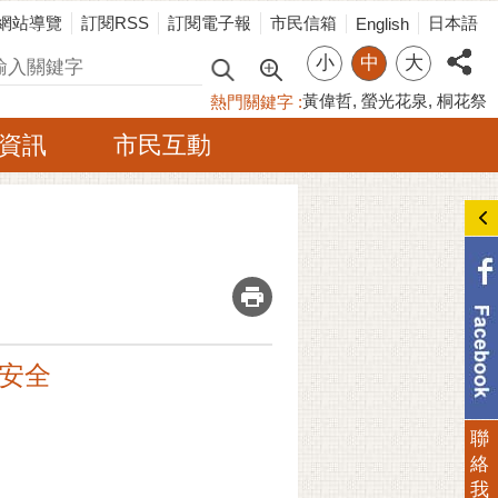
網站導覽
訂閱RSS
訂閱電子報
市民信箱
日本語
English
小
中
大
尋
黃偉哲
螢光花泉
桐花祭
熱門關鍵字
資訊
市民互動
_
民安全
聯
絡
我