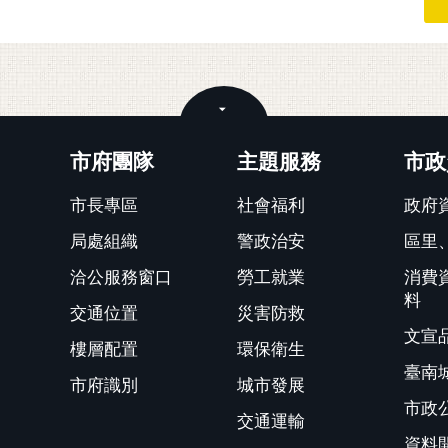
關閉
市府團隊
主題服務
市政
市長專區
社會福利
政府
局處組織
警政治安
區里
洽公服務窗口
勞工就業
消費
料
交通位置
災害防救
文宣
樓層配置
環保衛生
臺南
市府識別
城市發展
市政
交通運輸
資料