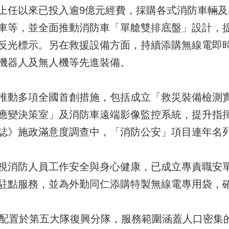
上任以來已投入逾9億元經費，採購各式消防車輛及裝
車等，並全面推動消防車「單艙雙排底盤」設計，
反光標示。另在救援設備方面，持續添購無線電即
機器人及無人機等先進裝備。
推動多項全國首創措施，包括成立「救災裝備檢測
應變決策室」及消防車遠端影像監控系統，提升指
誌》施政滿意度調查中，「消防公安」項目連年名
視消防人員工作安全與身心健康，已成立專責職安
駐點服務，並為外勤同仁添購特製無線電專用袋，
將配置於第五大隊復興分隊，服務範圍涵蓋人口密集