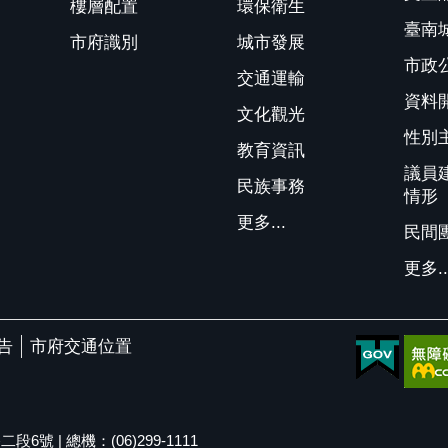
樓層配置
環保衛生
臺南
市府識別
城市發展
市政
交通運輸
資料
文化觀光
性別
教育資訊
議員
民族事務
情形
更多...
民間
更多..
告
市府交通位置
號 | 總機：(06)299-1111