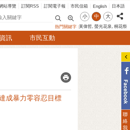
網站導覽
訂閱RSS
訂閱電子報
市民信箱
日本語
English
小
中
大
尋
黃偉哲
螢光花泉
桐花祭
熱門關鍵字
資訊
市民互動
_
 達成暴力零容忍目標
聯
絡
我