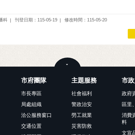
播科
刊登日期：115-05-19
修改時間：115-05-20
關閉
市府團隊
主題服務
市政
市長專區
社會福利
政府
局處組織
警政治安
區里
洽公服務窗口
勞工就業
消費
料
交通位置
災害防救
文宣