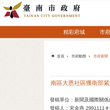
:::
跳到主要內容區塊
精彩府城
市
:::
:::
首頁
市府動態
市府新聞
南區大恩社區獲衛部紫
發稿單位：新聞及國際關係
發稿人：宋金燕 2991111＃8