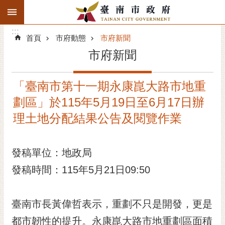
:::
搜
:::
跳到主要內容區塊
尋
:::
進
首頁
市府動態
市府新聞
階
市府新聞
搜
尋
「臺南市第十一期永康崑大路市地重
精彩府城
劃區」於115年5月19日至6月17日辦
市府動態
理土地分配結果公告及閱覽作業
市府團隊
發稿單位：地政局
主題服務
發稿時間：115年5月21日09:50
市政資訊
臺南市長黃偉哲表示，重劃不只是開發，更是
市民互動
都市韌性的提升。永康崑大路市地重劃區面積