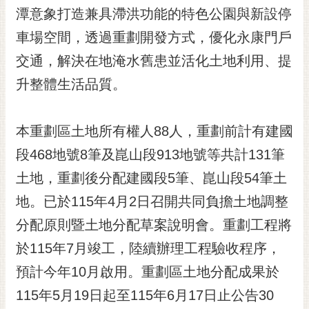
潭意象打造兼具滯洪功能的特色公園與新設停
RSS
車場空間，透過重劃開發方式，優化永康門戶
訂
閱
交通，解決在地淹水舊患並活化土地利用、提
電
升整體生活品質。
子
報
本重劃區土地所有權人88人，重劃前計有建國
市
民
段468地號8筆及崑山段913地號等共計131筆
信
土地，重劃後分配建國段5筆、崑山段54筆土
箱
地。已於115年4月2日召開共同負擔土地調整
English
分配原則暨土地分配草案說明會。重劃工程將
日
於115年7月竣工，陸續辦理工程驗收程序，
本
語
預計今年10月啟用。重劃區土地分配成果於
115年5月19日起至115年6月17日止公告30
隱