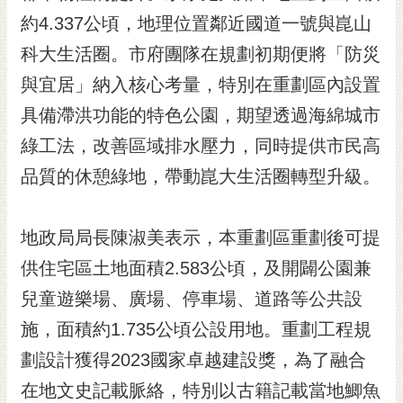
約4.337公頃，地理位置鄰近國道一號與崑山
黃
偉
科大生活圈。市府團隊在規劃初期便將「防災
哲
與宜居」納入核心考量，特別在重劃區內設置
螢
具備滯洪功能的特色公園，期望透過海綿城市
光
花
綠工法，改善區域排水壓力，同時提供市民高
泉
品質的休憩綠地，帶動崑大生活圈轉型升級。
桐
花
地政局局長陳淑美表示，本重劃區重劃後可提
祭
供住宅區土地面積2.583公頃，及開闢公園兼
網
兒童遊樂場、廣場、停車場、道路等公共設
站
導
施，面積約1.735公頃公設用地。重劃工程規
覽
劃設計獲得2023國家卓越建設獎，為了融合
訂
在地文史記載脈絡，特別以古籍記載當地鯽魚
閱