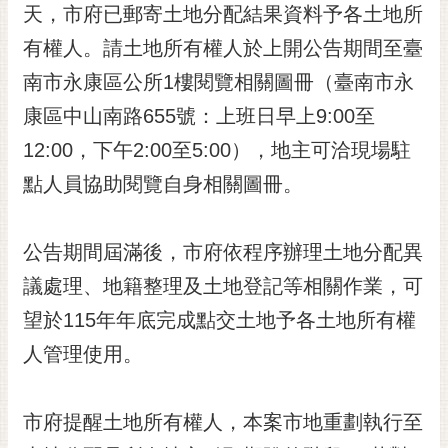
私
天，市府已郵寄土地分配結果資料予各土地所
權
有權人。請土地所有權人於上開公告期間至臺
及
安
南市永康區公所1樓閱覽相關圖冊（臺南市永
全
康區中山南路655號：上班日早上9:00至
政
策
12:00，下午2:00至5:00），地主可洽現場駐
網
點人員協助閱覽自身相關圖冊。
站
資
公告期間屆滿後，市府依程序辦理土地分配異
料
開
議處理、地籍整理及土地登記等相關作業，可
放
望於115年年底完成點交土地予各土地所有權
宣
告
人管理使用。
市
府
市府提醒土地所有權人，本案市地重劃執行至
交