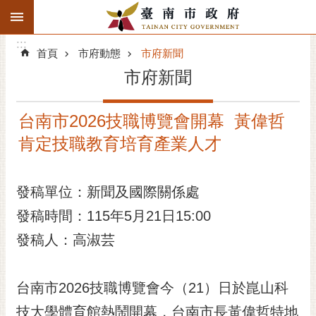
:::
搜
:::
跳到主要內容區塊
尋
:::
進
首頁
市府動態
市府新聞
階
市府新聞
搜
尋
台南市2026技職博覽會開幕 黃偉哲
精彩府城
肯定技職教育培育產業人才
市府動態
發稿單位：新聞及國際關係處
市府團隊
發稿時間：115年5月21日15:00
主題服務
發稿人：高淑芸
市政資訊
台南市2026技職博覽會今（21）日於崑山科
市民互動
技大學體育館熱鬧開幕，台南市長黃偉哲特地