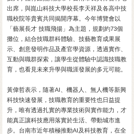
黃
出席，與崑山科技大學校長李天祥及各高中技
偉
職校院等貴賓共同揭開序幕。今年博覽會以
哲
「藝展長才 技職飛揚」為主題，規劃約73個
螢
攤位，結合技職群科體驗、技藝教育成果展
光
花
示、創意發明作品及產官學資源，透過實作、
泉
互動與職群探索，讓學生從體驗中認識技職教
桐
育，也看見未來升學與職涯發展的多元可能。
花
祭
黃偉哲表示，隨著AI、機器人、無人機等新興
網
科技快速發展，技職教育的重要性也日益提
站
導
升，唯有透過扎實的專業技術與實作能力，才
覽
能真正讓科技應用落實於生活、帶動城市進
訂
步。台南市近年積極推動AI及科技教育，在全
閱