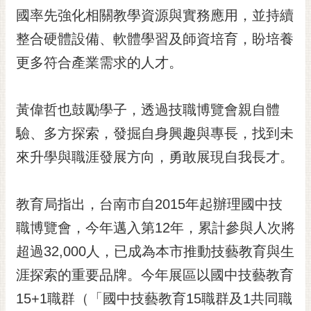
RSS
國率先強化相關教學資源與實務應用，並持續
整合硬體設備、軟體學習及師資培育，盼培養
訂
閱
更多符合產業需求的人才。
電
子
報
黃偉哲也鼓勵學子，透過技職博覽會親自體
市
驗、多方探索，發掘自身興趣與專長，找到未
民
來升學與職涯發展方向，勇敢展現自我長才。
信
箱
教育局指出，台南市自2015年起辦理國中技
English
職博覽會，今年邁入第12年，累計參與人次將
日
本
超過32,000人，已成為本市推動技藝教育與生
語
涯探索的重要品牌。今年展區以國中技藝教育
15+1職群（「國中技藝教育15職群及1共同職
隱