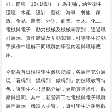
私
群」簡稱「15+1職群」）為主軸，涵蓋衛生
權
護理、水產、設計、藝術、海事、餐旅、家
及
安
政、食品、農業、外語、商業、土木、化工、
全
電機與電子、動力機械及機械等類別，透過職
政
策
群展示、實作體驗及互動闖關，引導學生從動
網
手操作中理解不同職群的學習內容與職場應
站
用。
資
料
開
今開幕首日現場學生參與踴躍，各展區充分展
放
宣
現「看得到、摸得到、做得到」的技職教育特
告
色，讓學生不只是聽介紹，更能實際操作、觀
市
察與提問。其中，新營高工在電機與電子職群
府
展區展示「機器人手臂」，吸引學生近距離觀
交