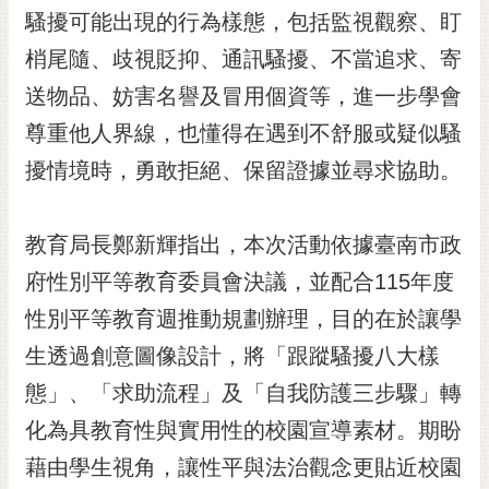
騷擾可能出現的行為樣態，包括監視觀察、盯
RSS
梢尾隨、歧視貶抑、通訊騷擾、不當追求、寄
訂
閱
送物品、妨害名譽及冒用個資等，進一步學會
電
尊重他人界線，也懂得在遇到不舒服或疑似騷
子
報
擾情境時，勇敢拒絕、保留證據並尋求協助。
市
民
教育局長鄭新輝指出，本次活動依據臺南市政
信
府性別平等教育委員會決議，並配合115年度
箱
性別平等教育週推動規劃辦理，目的在於讓學
English
生透過創意圖像設計，將「跟蹤騷擾八大樣
日
態」、「求助流程」及「自我防護三步驟」轉
本
語
化為具教育性與實用性的校園宣導素材。期盼
藉由學生視角，讓性平與法治觀念更貼近校園
隱