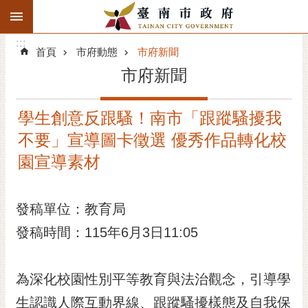
:::
搜
:::
跳到主要內容區塊
尋
:::
進
首頁
市府動態
市府新聞
階
市府新聞
搜
尋
學生創意反跟騷！南市「跟蹤騷擾我
精彩府城
不要」宣導圖卡徵選 優秀作品轉化校
市府動態
園宣導素材
市府團隊
發稿單位：教育局
主題服務
發稿時間：115年6月3日11:05
市政資訊
為深化校園性別平等教育與法治觀念，引導學
市民互動
生認識人際互動界線、跟蹤騷擾樣態及自我保