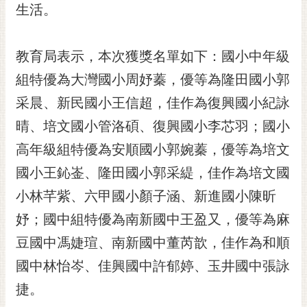
私
生活。
權
及
安
教育局表示，本次獲獎名單如下：國小中年級
全
組特優為大灣國小周妤蓁，優等為隆田國小郭
政
策
采晨、新民國小王信超，佳作為復興國小紀詠
網
晴、培文國小管洛碩、復興國小李芯羽；國小
站
高年級組特優為安順國小郭婉蓁，優等為培文
資
國小王鈊崟、隆田國小郭采緹，佳作為培文國
料
開
小林芊紫、六甲國小顏子涵、新進國小陳昕
放
妤；國中組特優為南新國中王盈又，優等為麻
宣
告
豆國中馮婕瑄、南新國中董芮歆，佳作為和順
市
國中林怡岑、佳興國中許郁婷、玉井國中張詠
府
捷。
交