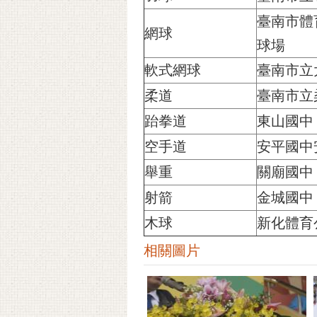
臺南市體
網球
球場
軟式網球
臺南市立
柔道
臺南市立
跆拳道
東山國中
空手道
安平國中
舉重
關廟國中
射箭
金城國中
木球
新化體育
相關圖片