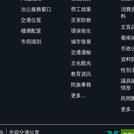
洽公服務窗口
勞工就業
消費
料
交通位置
災害防救
文宣
樓層配置
環保衛生
臺南
市府識別
城市發展
市政
交通運輸
資料
文化觀光
性別
教育資訊
議員
民族事務
情形
更多...
民間
更多..
告
市府交通位置