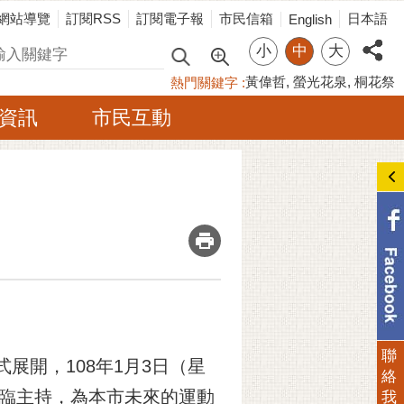
網站導覽
訂閱RSS
訂閱電子報
市民信箱
日本語
English
小
中
大
尋
黃偉哲
螢光花泉
桐花祭
熱門關鍵字
資訊
市民互動
_
聯
展開，108年1月3日（星
絡
親臨主持，為本市未來的運動
我