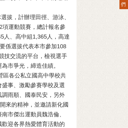
們
隊選拔，計辦理田徑、游泳、
2項運動競賽，總計報名參
5人、高中組1,365人，高達
要係選拔代表本市參加108
過競技交流的平台，檢視選手
運為市爭光，締造佳績。
營區各公私立國高中學校共
會盛事、激勵參賽學校及選
風調雨順、國泰民安，另外
往開來的精神，並邀請新化國
臺南市傑出運動員魏浩倫、
誠歡迎各界熱愛體育活動的