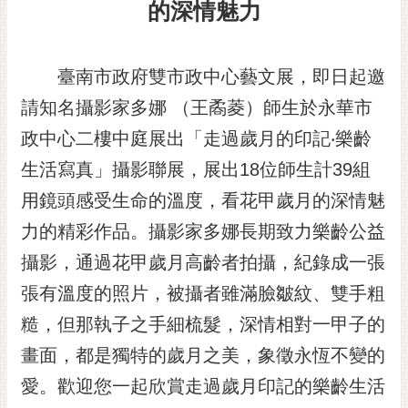
的深情魅力
黃
偉
哲
臺南市政府雙市政中心藝文展，即日起邀
螢
請知名攝影家多娜 （王矞菱）師生於永華市
光
政中心二樓中庭展出「走過歲月的印記‧樂齡
花
泉
生活寫真」攝影聯展，展出18位師生計39組
用鏡頭感受生命的溫度，看花甲歲月的深情魅
桐
花
力的精彩作品。攝影家多娜長期致力樂齡公益
祭
攝影，通過花甲歲月高齡者拍攝，紀錄成一張
網
張有溫度的照片，被攝者雖滿臉皺紋、雙手粗
站
糙，但那執子之手細梳髮，深情相對一甲子的
導
覽
畫面，都是獨特的歲月之美，象徵永恆不變的
愛。歡迎您一起欣賞走過歲月印記的樂齡生活
訂
閱