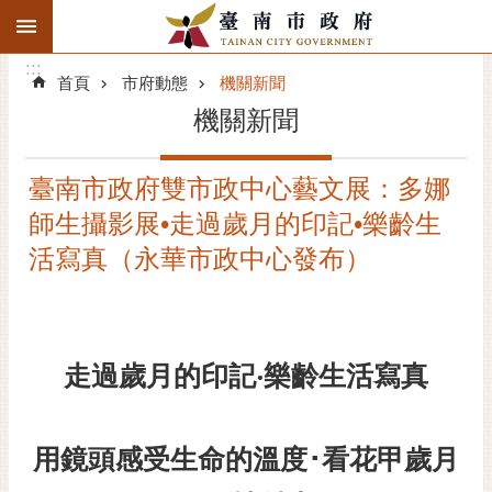
:::
搜
:::
跳到主要內容區塊
尋
:::
進
首頁
市府動態
機關新聞
階
機關新聞
搜
尋
臺南市政府雙市政中心藝文展：多娜
精彩府城
師生攝影展•走過歲月的印記•樂齡生
市府動態
活寫真（永華市政中心發布）
市府團隊
主題服務
走過歲月的印記‧樂齡生活寫真
市政資訊
用鏡頭感受生命的溫度･看花甲歲月
市民互動