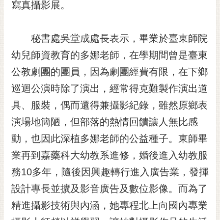
寫真攝影展。
RSS
訂
秘書處吳堂成處長表示，畢業於臺東師院
閱
電
幼兒師資教育的多娜老師，在學期間曾是臺東
子
公教劇團的團員，因為劇團經費有限，在下鄉
報
巡迴公演時除了演出，經常得克難製作演出道
市
具、服裝，偶而還得兼攝影紀錄，雖然原鄉表
民
信
演場地簡陋，但部落的熱情回饋讓人無比感
箱
動，也因此深植多娜老師的公益種子。東師畢
English
業再到嘉藥科大幼教系進修，婚後進入幼教服
日
務10多年，隨後因興趣轉行進入廣告業，發揮
本
語
設計專長並擴及影音廣告及數位影像。而為了
精進攝影技術與內涵，她專程北上向國內專業
隱