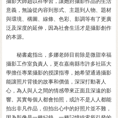
攝影大師趙以祥學習，讓她對攝影作品的生活
私
權
意義，無論從內容到形式、主題到人物、題材
及
與環境、構圖、線條、色彩、影調等有了更廣
安
全
泛及深度的延伸，因為社會生活才是攝影創作
政
的本源。
策
網
站
秘書處指出，多娜老師目前除是微甜幸福
資
攝影工作室負責人，更在嘉南縣市許多社區大
料
開
學擔任專業攝影的授課指導，她希望通過攝影
放
能讓照片背後的故事和價值，深深打動著人
宣
心，為人與人之間的情感帶來正面且深遠的影
告
響。其實每個人都會拍照，或許不是人人都能
市
府
拍出非凡作品，但拍出心中的好照片並不難，
交
因為影像是一種紀錄，一種記憶線索所引發的