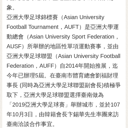
象。
黃
偉
亞洲大學足球錦標賽（Asian University
哲
Football Tournament，AUFT）是亞洲大學運
螢
動總會（Asian University Sport Federation，
光
花
AUSF）所舉辦的地區性單項運動賽事，並由
泉
亞洲大學足球聯盟（Asian University Football
桐
Federation，AUFF）自2014年開始推展，迄
花
今年已辦理5屆。在臺南市體育總會劉福財理
祭
事長 (同時為亞洲大學足球聯盟副會長)積極爭
網
取下，亞洲大學足球聯盟選擇臺南做為
站
導
「2019亞洲大學足球賽」舉辦城市，並於107
覽
年10月3日，由韓籍會長卞錫華先生率團來訪
訂
臺南洽談合作事宜。
閱