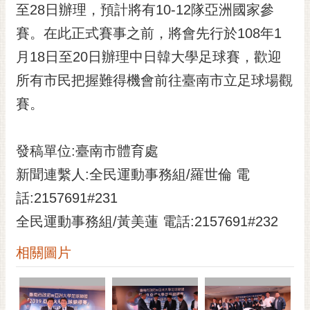
私
至28日辦理，預計將有10-12隊亞洲國家參
權
賽。在此正式賽事之前，將會先行於108年1
及
安
月18日至20日辦理中日韓大學足球賽，歡迎
全
所有市民把握難得機會前往臺南市立足球場觀
政
策
賽。
網
站
發稿單位:臺南市體育處
資
新聞連繫人:全民運動事務組/羅世倫 電
料
開
話:2157691#231
放
全民運動事務組/黃美蓮 電話:2157691#232
宣
告
相關圖片
市
府
交