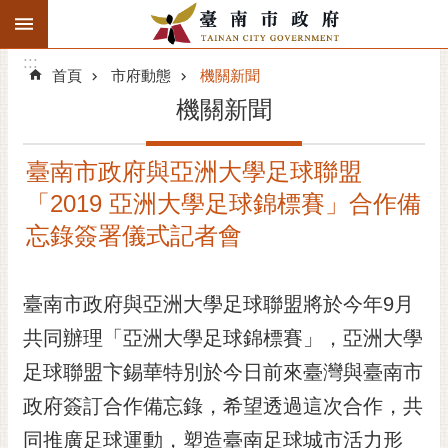
:::
搜
:::
跳到主要內容區塊
尋
:::
進
首頁
市府動態
機關新聞
階
機關新聞
搜
尋
臺南市政府與亞洲大學足球聯盟
精彩府城
「2019 亞洲大學足球錦標賽」合作備
市府動態
忘錄簽署儀式記者會
市府團隊
臺南市政府與亞洲大學足球聯盟將於今年9月
主題服務
共同辦理「亞洲大學足球錦標賽」，亞洲大學
足球聯盟卞錫華特別於今日前來臺灣與臺南市
市政資訊
政府簽訂合作備忘錄，希望透過這次合作，共
市民互動
同推廣足球運動，塑造臺南足球城市活力形