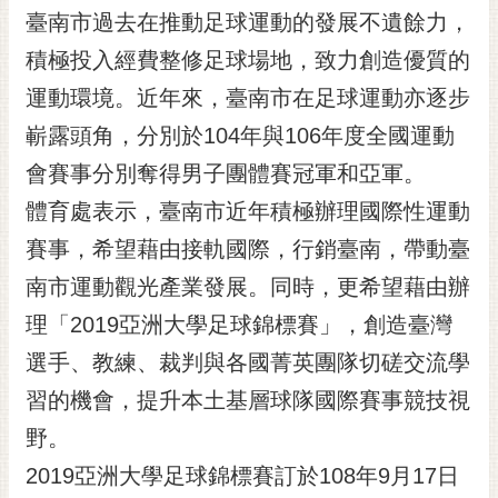
臺南市過去在推動足球運動的發展不遺餘力，
RSS
積極投入經費整修足球場地，致力創造優質的
訂
閱
運動環境。近年來，臺南市在足球運動亦逐步
電
嶄露頭角，分別於104年與106年度全國運動
子
報
會賽事分別奪得男子團體賽冠軍和亞軍。
體育處表示，臺南市近年積極辦理國際性運動
市
民
賽事，希望藉由接軌國際，行銷臺南，帶動臺
信
南市運動觀光產業發展。同時，更希望藉由辦
箱
理「2019亞洲大學足球錦標賽」，創造臺灣
English
選手、教練、裁判與各國菁英團隊切磋交流學
日
習的機會，提升本土基層球隊國際賽事競技視
本
語
野。
2019亞洲大學足球錦標賽訂於108年9月17日
隱