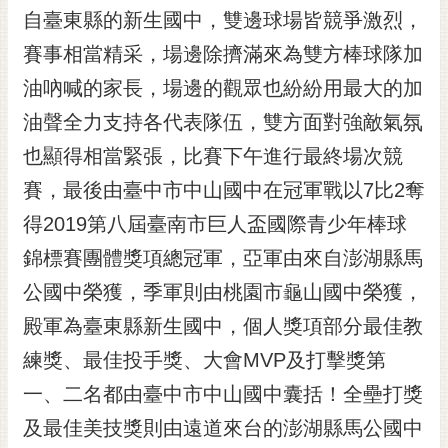
自臺東縣的新生國中，雙邊球場皆競爭激烈，
RSS
賽事相當精采，場邊除擠滿來為雙方棒球隊加
訂
閱
油吶喊的家長，場邊的觀眾也紛紛用最大的加
電
油聲全力支持各代表隊伍，雙方面對強敵氣氛
子
報
也顯得相當緊張，比賽下午進行最終場次競
賽，最後由臺中市中山國中在冠軍戰以7比2奪
市
民
得2019第八屆臺南市巨人盃國際青少年棒球
信
錦標賽團體獎項總冠軍，亞軍由來自澎湖縣馬
箱
公國中榮獲，季軍則由桃園市龜山國中榮獲，
English
殿軍為臺東縣新生國中，個人獎項部分最佳教
日
練獎、最佳投手獎、大會MVP及打擊獎第
本
語
一、二名都由臺中市中山國中囊括！全壘打獎
及最佳美技獎則由遠道來台的澎湖縣馬公國中
隱