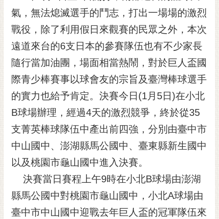
氣，無法熄滅選手的鬥志，打出一場場的激烈
黃
偉
戰役，除了利用假日來觀賽的民眾之外，本次
哲
遠道來台的6支日本的參賽隊伍也有不少家長
螢
隨行當加油團，場面相當熱鬧，對於巨人盃國
光
花
際青少棒賽事以球會友的宗旨及臺灣棒球選手
泉
的實力也給予肯定。決賽今日(1月5日)在小北
桐
B球場辦理，經過4天的激烈競爭，終於從35
花
支菁英棒球隊伍中產出前四強，分別由臺中市
祭
中山國中、澎湖縣馬公國中、臺東縣新生國中
網
以及桃園市龜山國中進入決賽。
站
導
決賽當日賽程上午9時在小北B球場由澎湖
覽
縣馬公國中對桃園市龜山國中，小北A球場由
訂
臺中市中山國中迎戰去年巨人盃的冠軍隊伍來
閱