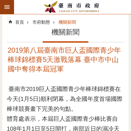
:::
搜
:::
跳到主要內容區塊
尋
:::
進
首頁
市府動態
機關新聞
階
機關新聞
搜
尋
2019第八屆臺南市巨人盃國際青少年
精彩府城
棒球錦標賽5天激戰落幕 臺中市中山
市府動態
國中奪得本屆冠軍
市府團隊
臺南市2019巨人盃國際青少年棒球錦標賽在
主題服務
今天(1月5日)順利閉幕，為全國年度首場國際
棒球競賽畫下完美的句點。
市政資訊
體育處表示，本屆巨人盃國際青少棒比賽自
市民互動
108年1月1日至5日開打，南部近日的濕冷天