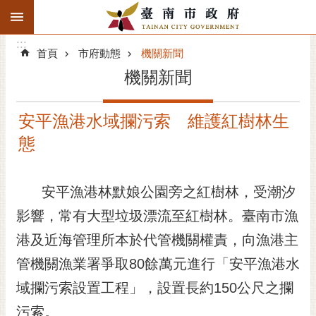
:::
搜
:::
跳到主要內容區塊
尋
:::
進
首頁
市府動態
機關新聞
階
機關新聞
搜
尋
安平漁港水域攔污索 維護紅樹林生
精彩府城
態
市府動態
安平漁港林默娘公園旁之紅樹林，受潮汐
市府團隊
影響，常有大型垃圾漂流至紅樹林。臺南市漁
主題服務
港及近海管理所本於代管機關權責，向漁港主
市政資訊
管機關漁業署爭取80餘萬元進行「安平漁港水
域攔污索設置工程」，設置長約150公尺之攔
市民互動
污索。