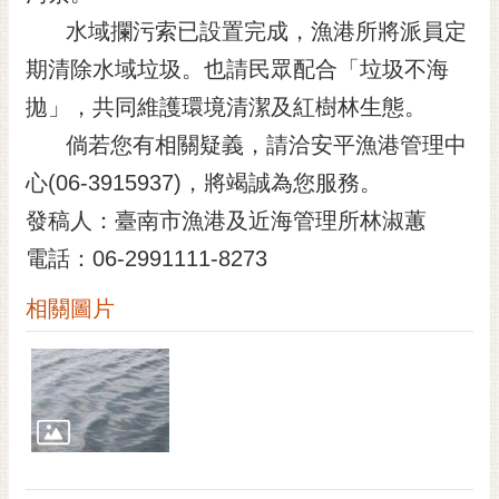
黃
水域攔污索已設置完成，漁港所將派員定
偉
期清除水域垃圾。也請民眾配合「垃圾不海
哲
拋」，共同維護環境清潔及紅樹林生態。
螢
倘若您有相關疑義，請洽安平漁港管理中
光
花
心(06-3915937)，將竭誠為您服務。
泉
發稿人：臺南市漁港及近海管理所林淑蕙
桐
電話：06-2991111-8273
花
祭
相關圖片
網
站
導
覽
訂
閱