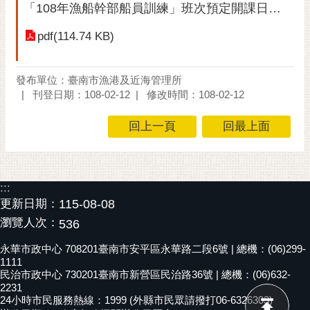
「108年漁船幹部船員訓練」班次預定開課日程表
黃
偉
pdf(114.74 KB)
哲
螢
發布單位：臺南市漁港及近海管理所
光
刊登日期：108-02-12
修改時間：108-02-12
花
泉
回上一頁
回最上面
桐
花
祭
:::
更新日期：
115-08-08
網
瀏覽人次：
536
站
導
永華市政中心 708201臺南市安平區永華路二段6號 | 總機：(06)299-
1111
覽
民治市政中心 730201臺南市新營區民治路36號 | 總機：(06)632-
2231
訂
24小時市民服務熱線：1999 (外縣市民眾請撥打06-6326303)
閱