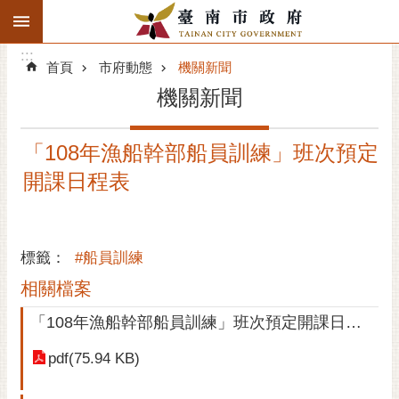
:::
搜
:::
跳到主要內容區塊
尋
:::
進
首頁
市府動態
機關新聞
階
機關新聞
搜
尋
「108年漁船幹部船員訓練」班次預定
精彩府城
開課日程表
市府動態
市府團隊
標籤：
#船員訓練
主題服務
相關檔案
「108年漁船幹部船員訓練」班次預定開課日程表-來文
市政資訊
pdf(75.94 KB)
市民互動