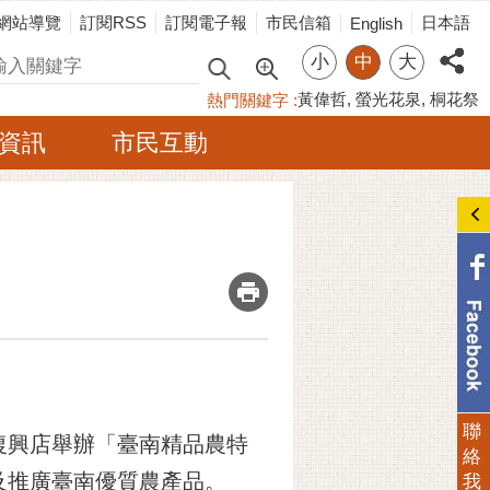
網站導覽
訂閱RSS
訂閱電子報
市民信箱
日本語
English
小
中
大
尋
黃偉哲
螢光花泉
桐花祭
熱門關鍵字
資訊
市民互動
_
聯
復興店舉辦「臺南精品農特
絡
及推廣臺南優質農產品。
我