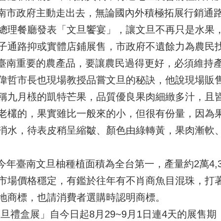
市政府主動走出去，無論國內外積極拓展行銷通
總理餐廳發表「文旦饗宴」，讓文旦不再只是水果
子通路抑或實體店鋪展售，市政府不遺餘力為農民
南重要的農產品，要讓農民過得更好，必須維持
偉哲市長也現場教授品嘗文旦的秘訣，他說現場販售
稱九月檨的凱特芒果，品質優良果肉細緻多汁，且
老欉的，果實雖比一般來的小，但很有份量，因為
消水，待表皮稍呈縮皺、顏色由綠轉黃，果肉漸軟
年臺南文旦柚種植面積為全台第一，產量約2萬4,3
，市場價格穩定，有鑑於往年有不肖商魚目混珠，打
地商標，也請消費者選購時認明商標。
旦禮盒展」自今日起8月29~9月1日連4天的展售