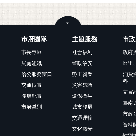
關閉
市府團隊
主題服務
市政
市長專區
社會福利
政府
局處組織
警政治安
區里
洽公服務窗口
勞工就業
消費
料
交通位置
災害防救
文宣
樓層配置
環保衛生
臺南
市府識別
城市發展
市政
交通運輸
資料
文化觀光
性別