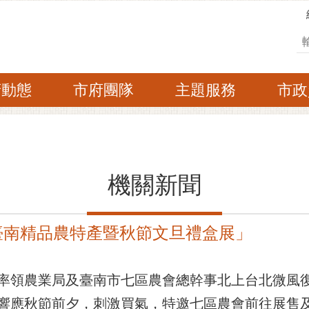
搜
府動態
市府團隊
主題服務
市政
機關新聞
臺南精品農特產暨秋節文旦禮盒展」
)率領農業局及臺南市七區農會總幹事北上台北微風
響應秋節前夕，刺激買氣，特邀七區農會前往展售