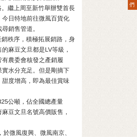
們
路。繼上周至新竹舉辦雙首長
，今日特地前往微風百貨化
找尋銷售管道。
產銷秩序，積極拓展銷路，身
的麻豆文旦都是LV等級，
皆有農委會核發之產銷履
果實水分充足。但是剛摘下
、甜度增高，即為最佳賞味
25公噸，佔全國總產量
著麻豆文旦名號高價販售，
期，於微風復興、微風南京、