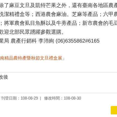
除了麻豆文旦及凱特芒果之外，還有臺南各地區農
洗潔精禮盒等；西港農會麻油、芝麻等產品；六甲
；將軍農會虱目魚酥以及牛蒡產品；新市農會的毛
歡迎北部民眾踴躍參觀選購。
產行銷科 李沛絢 (06)6355862#6165
臺南精品農特產暨秋節文旦禮盒展」
 改後
刊登日期：108-08-29
修改時間：108-08-30