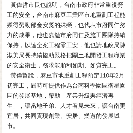
私
黃偉哲市長也說明，台南市政府非常重視勞
權
工的安全，台南市麻豆工業區市地重劃工程能
及
安
獲得勞動部金安獎的殊榮，也代表市府同仁努
全
力的成果，他也嘉勉市府同仁及施工團隊持續
政
策
保持，以達全案工程零工安，他也請地政局陳
網
淑美局長持續協助嚴格把關土地開發工程職業
站
的安全衛生，務求能順利如期、如質完工。
資
料
黃偉哲說，麻豆市地重劃工程預定110年2月
開
初完工，屆時可提供作為台南科學園區衛星園
放
宣
區的發展基地，帶動「產業升級與經濟再
告
生」，讓當地子弟、人才看見未來，讓台南更
市
宜居，共同實現創業、安居、樂遊的發展城
府
市。
交