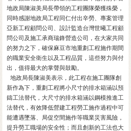
黃
地政局陳淑美局長帶領的工程團隊榮獲殊榮，
偉
同時感謝地政局工程同仁付出辛勞、專案管理
哲
亞新工程顧問公司、設計監造台灣世曦工程顧
螢
問公司及施工承商瑞鋒營造公司，在大家共同
光
花
的努力之下，確保麻豆市地重劃工程施作期間
泉
的職業安全衛生以及工程品質，這些努力與付
桐
出，值得最大的掌聲與鼓勵。
花
地政局長陳淑美表示，此工程在施工團隊創
祭
新作為下，重劃工程將小尺寸的排水箱涵以預
網
鑄工法替代，大尺寸的排水箱涵以鋼模推進工
站
導
法替代，有效降低營建工程勞工施作過程中可
覽
能遭遇墜落、局促空間施作等職業災害風險，
訂
提升勞工職場的安全性；而且創新的工法也大
閱