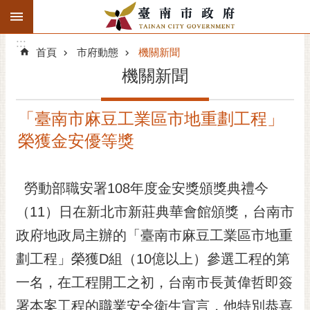
:::
搜
:::
跳到主要內容區塊
尋
:::
進
首頁
市府動態
機關新聞
階
機關新聞
搜
尋
「臺南市麻豆工業區市地重劃工程」
精彩府城
榮獲金安優等獎
市府動態
勞動部職安署108年度金安獎頒獎典禮今
市府團隊
（11）日在新北市新莊典華會館頒獎，台南市
主題服務
政府地政局主辦的「臺南市麻豆工業區市地重
市政資訊
劃工程」榮獲D組（10億以上）參選工程的第
一名，在工程開工之初，台南市長黃偉哲即簽
市民互動
署本案工程的職業安全衛生宣言，他特別恭喜