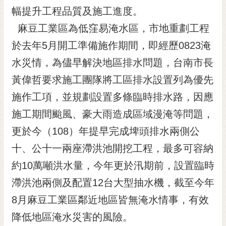
RSS
幅提升工程品質及施工進度。
麻豆工業區為低窪易淹水區，市地重劃工程
訂
閱
於去年5月開工準備施作期間，即經歷0823淹
電
水災情，為儘早解決地區排水問題，台南市長
子
報
黃偉哲要求施工團隊將工區排水設置列為優先
市
施作工項，並規劃設置多條臨時排水路，因應
民
施工期間颱風、豪大雨造成區域漫淹等問題，
信
更於今（108）年提早完成埤頭排水兩側公
箱
十、公十一兩座滯洪池開挖工程，最多可容納
English
約10萬噸洪水量，今年更於汛期前，設置臨時
日
本
滯洪池兩側及配置12台大型抽水機，截至今年
語
8月麻豆工業區鄰近地區皆無淹水情事，有效
降低地區淹水災害的風險。
隱