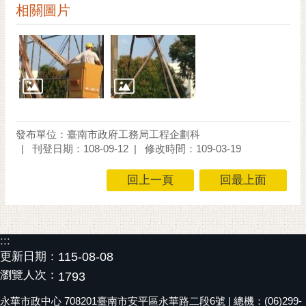
相關圖片
RSS
訂
閱
電
子
報
市
發布單位：臺南市政府工務局工程企劃科
民
刊登日期：108-09-12
修改時間：109-03-19
信
箱
回上一頁
回最上面
English
日
:::
本
更新日期：
115-08-08
語
瀏覽人次：
1793
隱
永華市政中心 708201臺南市安平區永華路二段6號 | 總機：(06)299-