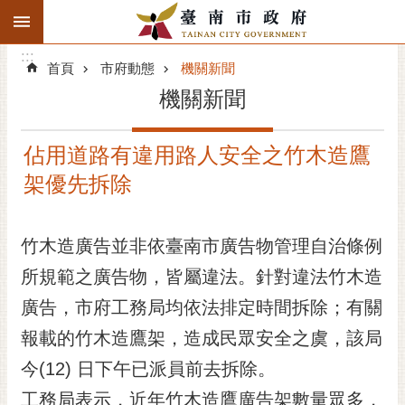
:::
搜
:::
跳到主要內容區塊
尋
:::
進
首頁
市府動態
機關新聞
階
機關新聞
搜
尋
佔用道路有違用路人安全之竹木造鷹
精彩府城
架優先拆除
市府動態
竹木造廣告並非依臺南市廣告物管理自治條例
市府團隊
所規範之廣告物，皆屬違法。針對違法竹木造
主題服務
廣告，市府工務局均依法排定時間拆除；有關
市政資訊
報載的竹木造鷹架，造成民眾安全之虞，該局
今(12) 日下午已派員前去拆除。
市民互動
工務局表示，近年竹木造鷹廣告架數量眾多，