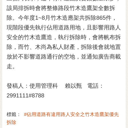
黃
該局排拆時會將整條路段竹木造鷹架全數拆
偉
除。今年度1~8月竹木造應架共拆除865件，
哲
現階段優先執行佔用道路用地，且影響用路人
螢
安全的竹木造鷹造，執行拆除時，會將帆布拆
光
花
除，而竹、木尚為私人財產，拆除後會就地置
泉
放於不影響道路通行的空地，並通知廣告商載
桐
走。
花
祭
發稿人：使用管理科 賴以甄 電話：
網
2991111#8788
站
導
覽
標籤：
#佔用道路有違用路人安全之竹木造鷹架優先
訂
拆除
閱