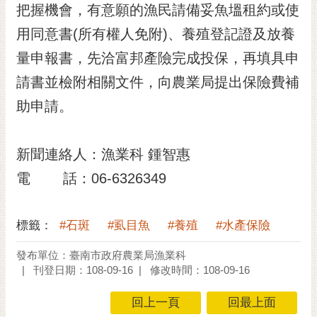
私
把握機會，有意願的漁民請備妥魚塭租約或使
權
用同意書(所有權人免附)、養殖登記證及放養
及
安
量申報書，先洽富邦產險完成投保，再填具申
全
請書並檢附相關文件，向農業局提出保險費補
政
策
助申請。
網
站
新聞連絡人：漁業科 鍾智惠
資
電 話：06-6326349
料
開
放
標籤：
#石斑
#虱目魚
#養殖
#水產保險
宣
告
發布單位：臺南市政府農業局漁業科
刊登日期：108-09-16
修改時間：108-09-16
市
府
回上一頁
回最上面
交