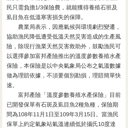
民只需負擔1/3保險費，就能獲得養殖石班及
黃
偉
虱目魚在低溫寒害損失的保障。
哲
農業局表示，因應氣候與環境劇烈變遷，
螢
協助漁民降低遭受低溫天然災害造成的生產風
光
花
險，除現行漁業天然災害救助外，鼓勵漁民可
泉
以選擇參加富邦產險推出的溫度參數養殖水產
桐
保險，本保險是以中央氣象局公布之氣溫數據
花
做為理賠依據，不須要個別勘損，理賠簡單快
祭
速。
網
富邦產險「溫度參數養殖水產保險」目前
站
導
已開發保單有石斑及虱目魚2種魚種，保險期
覽
間為108年11月1日至109年3月15日。當漁民
訂
保單上約定氣象站氣溫連續低於攝氏10度達
閱