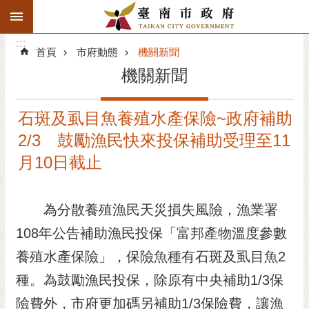
:::
搜
:::
跳到主要內容區塊
尋
:::
進
首頁
市府動態
機關新聞
階
機關新聞
搜
尋
石斑及虱目魚養殖水產保險~政府補助
精彩府城
2/3 鼓勵漁民快來投保補助受理至11
市府動態
月10日截止
市府團隊
為分散養殖漁民天災損失風險，漁業署
主題服務
108年公告補助漁民投保「富邦產物溫度參數
養殖水產保險」，保險魚種有石斑及虱目魚2
市政資訊
種。為鼓勵漁民投保，除原有中央補助1/3保
市民互動
險費外，市府更加碼另補助1/3保險費，讓漁