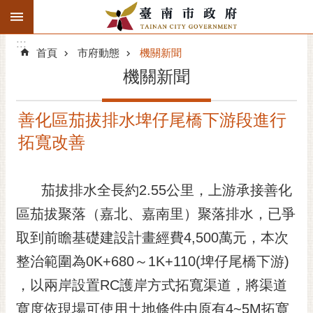
:::
搜
:::
跳到主要內容區塊
尋
:::
進
首頁
市府動態
機關新聞
階
機關新聞
搜
尋
善化區茄拔排水埤仔尾橋下游段進行
精彩府城
拓寬改善
市府動態
茄拔排水全長約2.55公里，上游承接善化
市府團隊
區茄拔聚落（嘉北、嘉南里）聚落排水，已爭
主題服務
取到前瞻基礎建設計畫經費4,500萬元，本次
市政資訊
整治範圍為0K+680～1K+110(埤仔尾橋下游)
，以兩岸設置RC護岸方式拓寬渠道，將渠道
市民互動
寛度依現場可使用土地條件由原有4~5M拓寛