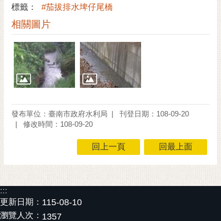
私
標籤：
#茄拔排水埤仔尾橋
權
相關圖片
及
安
全
政
策
網
站
資
發布單位：臺南市政府水利局
刊登日期：108-09-20
料
修改時間：108-09-20
開
放
回上一頁
回最上面
宣
告
市
:::
府
更新日期：
115-08-10
交
瀏覽人次：
1357