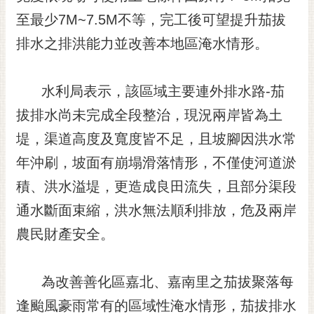
黃
至最少7M~7.5M不等，完工後可望提升茄拔
偉
排水之排洪能力並改善本地區淹水情形。
哲
螢
水利局表示，該區域主要連外排水路-茄
光
花
拔排水尚未完成全段整治，現況兩岸皆為土
泉
堤，渠道高度及寬度皆不足，且坡腳因洪水常
桐
年沖刷，坡面有崩塌滑落情形，不僅使河道淤
花
積、洪水溢堤，更造成良田流失，且部分渠段
祭
通水斷面束縮，洪水無法順利排放，危及兩岸
網
農民財產安全。
站
導
覽
為改善善化區嘉北、嘉南里之茄拔聚落每
訂
逢颱風豪雨常有的區域性淹水情形，茄拔排水
閱