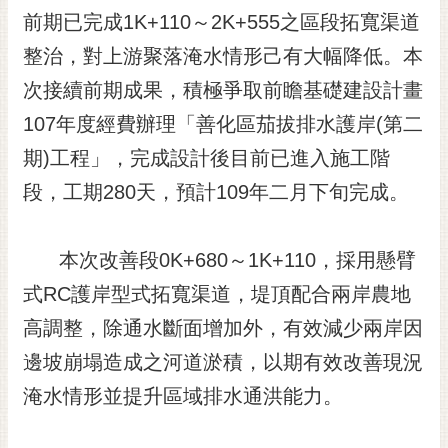
RSS
前期已完成1K+110～2K+555之區段拓寬渠道
整治，對上游聚落淹水情形己有大幅降低。本
訂
閱
次接續前期成果，積極爭取前瞻基礎建設計畫
電
107年度經費辦理「善化區茄拔排水護岸(第二
子
報
期)工程」，完成設計後目前已進入施工階
市
段，工期280天，預計109年二月下旬完成。
民
信
本次改善段0K+680～1K+110，採用懸臂
箱
式RC護岸型式拓寬渠道，堤頂配合兩岸農地
English
高調整，除通水斷面增加外，有效減少兩岸因
日
本
邊坡崩塌造成之河道淤積，以期有效改善現況
語
淹水情形並提升區域排水通洪能力。
隱