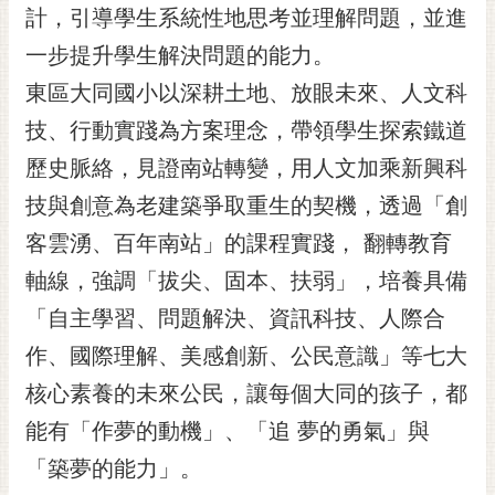
私
計，引導學生系統性地思考並理解問題，並進
權
一步提升學生解決問題的能力。
及
安
東區大同國小以深耕土地、放眼未來、人文科
全
技、行動實踐為方案理念，帶領學生探索鐵道
政
策
歷史脈絡，見證南站轉變，用人文加乘新興科
網
技與創意為老建築爭取重生的契機，透過「創
站
客雲湧、百年南站」的課程實踐， 翻轉教育
資
料
軸線，強調「拔尖、固本、扶弱」，培養具備
開
「自主學習、問題解決、資訊科技、人際合
放
宣
作、國際理解、美感創新、公民意識」等七大
告
核心素養的未來公民，讓每個大同的孩子，都
市
能有「作夢的動機」、「追 夢的勇氣」與
府
「築夢的能力」。
交