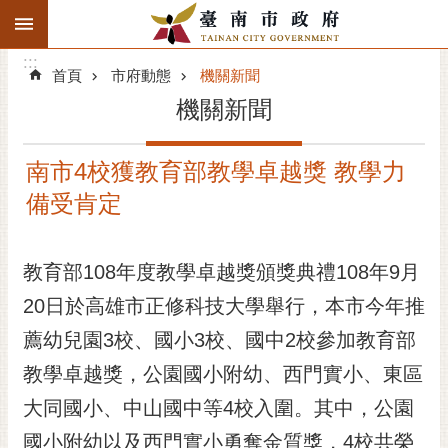
:::
搜
:::
跳到主要內容區塊
尋
:::
進
首頁
市府動態
機關新聞
階
機關新聞
搜
尋
南市4校獲教育部教學卓越獎 教學力
精彩府城
備受肯定
市府動態
教育部108年度教學卓越獎頒獎典禮108年9月
市府團隊
20日於高雄市正修科技大學舉行，本市今年推
主題服務
薦幼兒園3校、國小3校、國中2校參加教育部
市政資訊
教學卓越獎，公園國小附幼、西門實小、東區
大同國小、中山國中等4校入圍。其中，公園
市民互動
國小附幼以及西門實小勇奪金質獎，4校共榮