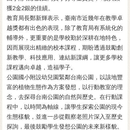
黃
獲2金2銀的佳績。
偉
教育局長鄭新輝表示，臺南市近幾年在教學卓
哲
越獎都有出色的表現，除了教育局有系統化的
螢
輔導外，更重要的是學校勤於深耕在地特色，
光
花
因而展現出精緻的校本課程，期盼透過鼓勵創
泉
新教學、科技應用、連結新課綱，讓更多學校
桐
課程邁向卓越，造福學子。
花
公園國小附設幼兒園緊鄰台南公園，以該地豐
祭
富的植物生態作為方案發想，以行動教室的理
網
念，去探尋台南公園的自然與歷史。在行動課
站
導
程中，以時間為軸線，讓學生探索公園的現今
覽
生態樣貌，並進一步從觀察老照片深入至歷史
訂
探詢，最後鼓勵學生發想公園的未來新樣貌。
閱