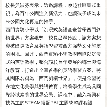
RSS
校長吳淑芬表示，透過課程，喚起社區民眾重
視，為百年公園注入新活力，也讓孩子成為未
訂
閱
來公園文化再造的推手。
電
西門實驗小學以「沉浸式英語全臺首學西門斜
子
報
槓世界」方案獲獎，校長呂翠鈴說，該方案想
市
突破國際教育及英語學習被西方強勢文化壟罩
民
的困境。因此，西門實驗小學教學團隊以沉浸
信
式的英語教學，整合該校長年發展的鄉土與海
箱
洋教育，打造出全臺首學的英語學習方案。將
English
其團隊名稱為「西門斜槓世界」，便是希望將
日
本
在地文化美學與雙語教育，培養學生成為具國
語
際跨域素養的世界公民。課程中，融入新興科
技為主的STEAM搭配PBL主題統整課程設
隱