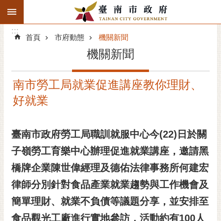
:::
搜
:::
跳到主要內容區塊
尋
:::
進
首頁
市府動態
機關新聞
階
機關新聞
搜
尋
南市勞工局就業促進講座教你理財、
精彩府城
好就業
市府動態
臺南市政府勞工局職訓就服中心今(22)日於關
市府團隊
子嶺勞工育樂中心辦理促進就業講座，邀請黑
主題服務
橋牌企業陳世偉經理及德佑法律事務所何建宏
市政資訊
律師分別針對食品產業就業趨勢與工作機會及
簡單理財、就業不負債等議題分享，並安排至
市民互動
食品觀光工廠進行實地參訪，活動約有100人