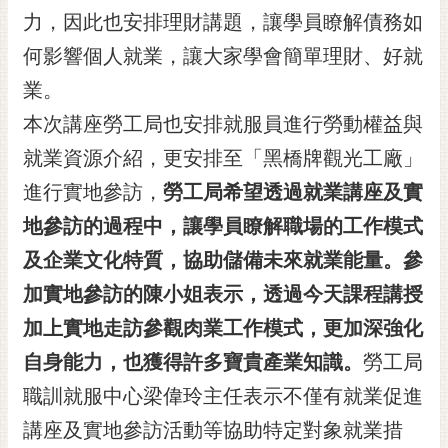
RSS
力，因此也安排理財講題，讓學員瞭解債務如
何影響個人就業，讓大家學會簡單理財、好就
訂
閱
業。
電
本次講座勞工局也安排就服員進行勞動權益與
子
報
就業資源介紹，更安排至「黑橋牌觀光工廠」
市
進行實地參訪，
勞工局希望透過就業講座及實
民
地參訪的過程中，讓
學員瞭解職場的工作模式
信
及企業文化特質，協助儲備未來就業能量。參
箱
加實地參訪的陳小姐表示，透過今天課程講授
English
加上實地走訪參觀肉業工作模式，更加深強化
日
本
自身能力，也獲得許多寶貴產業知識。
勞工局
語
職訓就服中心梁偉玲主任表示不僅有就業促進
講座及實地參訪活動等協助特定對象就業措
隱