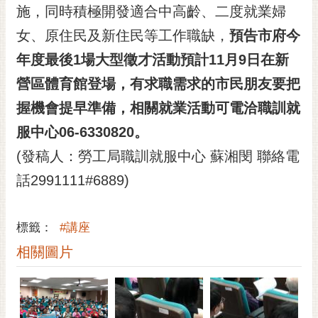
私
施，同時積極開發適合中高齡、二度就業婦
權
女、原住民及新住民等工作職缺，
預告市府今
及
安
年度最後1場大型徵才活動預計11月9日在新
全
營區體育館登場，有求職需求的市民朋友要把
政
策
握機會提早準備，相關就業活動可電洽職訓就
網
服中心06-6330820。
站
(發稿人：勞工局職訓就服中心 蘇湘閔 聯絡電
資
料
話2991111#6889)
開
放
宣
標籤：
#講座
告
相關圖片
市
府
交