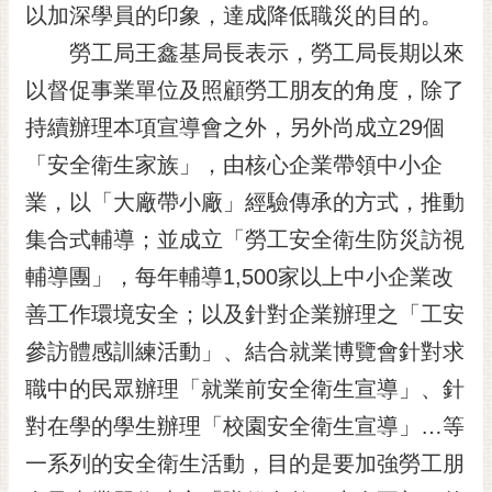
私
以加深學員的印象，達成降低職災的目的。
權
勞工局王鑫基局長表示，勞工局長期以來
及
安
以督促事業單位及照顧勞工朋友的角度，除了
全
持續辦理本項宣導會之外，另外尚成立29個
政
策
「安全衛生家族」，由核心企業帶領中小企
網
業，以「大廠帶小廠」經驗傳承的方式，推動
站
集合式輔導；並成立「勞工安全衛生防災訪視
資
輔導團」，每年輔導1,500家以上中小企業改
料
開
善工作環境安全；以及針對企業辦理之「工安
放
參訪體感訓練活動」、結合就業博覽會針對求
宣
告
職中的民眾辦理「就業前安全衛生宣導」、針
市
對在學的學生辦理「校園安全衛生宣導」…等
府
一系列的安全衛生活動，目的是要加強勞工朋
交