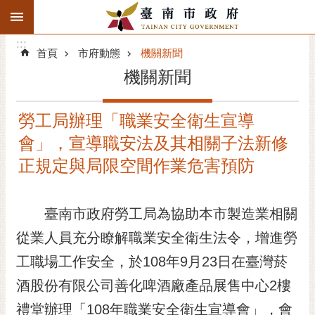
:::
搜
:::
跳到主要內容區塊
尋
:::
進
首頁
市府動態
機關新聞
階
機關新聞
搜
尋
勞工局辦理「職業安全衛生宣導
精彩府城
會」，宣導職安法及其相關子法新修
市府動態
正規定與局限空間作業危害預防
市府團隊
臺南市政府勞工局為協助本市製造業相關
主題服務
從業人員充分瞭解職業安全衛生法令，增進勞
工職場工作安全，於108年9月23日在臺灣菸
市政資訊
酒股份有限公司善化啤酒廠產品展售中心2樓
市民互動
禮堂辦理「108年職業安全衛生宣導會」，會