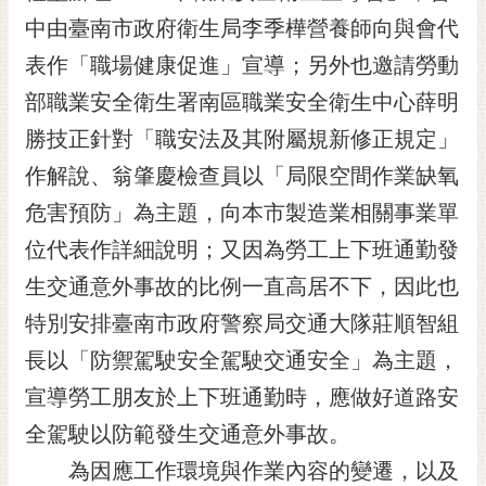
中由臺南市政府衛生局李季樺營養師向與會代
黃
偉
表作「職場健康促進」宣導；另外也邀請勞動
哲
部職業安全衛生署南區職業安全衛生中心薛明
螢
勝技正針對「職安法及其附屬規新修正規定」
光
花
作解說、翁肇慶檢查員以「局限空間作業缺氧
泉
危害預防」為主題，向本市製造業相關事業單
桐
位代表作詳細說明；又因為勞工上下班通勤發
花
生交通意外事故的比例一直高居不下，因此也
祭
特別安排臺南市政府警察局交通大隊莊順智組
網
長以「防禦駕駛安全駕駛交通安全」為主題，
站
導
宣導勞工朋友於上下班通勤時，應做好道路安
覽
全駕駛以防範發生交通意外事故。
訂
為因應工作環境與作業內容的變遷，以及
閱