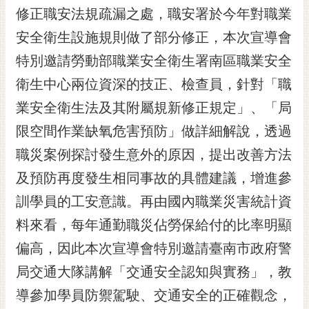
修正職安法規疏漏之處，職安署於今年對職業
RSS
安全衛生設施規則做了部分修正，本次宣導會
訂
閱
特別邀請勞動部職業安全衛生署南區職業安全
電
衛生中心兩位資深的技正、檢查員，針對「職
子
報
業安全衛生法及其附屬規新修正規定」、「局
限空間作業缺氧危害預防」做詳細解說，透過
市
民
職災案例探討發生意外的原因，提出改善方法
信
及預防再度發生相同事故的具體建議，增進參
箱
訓學員的工安意識。再由國內職業災害統計資
English
料來看，每年通勤職災佔勞保給付的比率明顯
日
偏高，因此本次宣導會特別邀請臺南市政府警
本
語
局交通大隊講解「交通安全認知與實務」，教
導參加學員防禦駕駛、交通安全的正確觀念，
隱