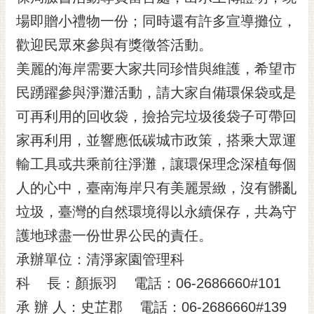
黃
場即贈小禮物一份；同時還有許多宣導攤位，
偉
歡迎民眾來參與有獎徵答活動。
哲
美麗的海岸需要大家共同珍惜與維護，希望市
螢
民踴躍參與淨灘活動，請大家自備環保袋或是
光
花
可再利用的回收袋，撿拾完垃圾後袋子可帶回
泉
家再利用，並響應低碳城市政策，搭乘大眾運
桐
輸工具或共乘前往淨灘，讓環保理念深植每個
花
人的心中，臺南海岸只有美麗景緻，沒有髒亂
祭
垃圾，臺灣的自然環境得以永續保存，共為守
網
護地球盡一份世界公民的責任。
站
導
承辦單位：清淨家園管理科
覽
科 長：顏振羽 電話：06-2686660#101
訂
承 辦 人：史芷郡 電話：06-2686660#139
閱