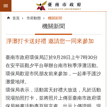
:::
搜
:::
跳到主要內容區塊
尋
:::
進
首頁
市府動態
機關新聞
階
機關新聞
搜
尋
淨灘打卡送好禮 邀請您一同來參加
精彩府城
市府動態
臺南市政府環保局訂於9月28日上午7時30分
在安平區觀夕平台舉辦台南市秋季淨灘活動。
市府團隊
環保局歡迎市民朋友前來參加，一起牽手護沙
主題服務
灘愛地球。
市政資訊
環保局表示，活動當天好禮大放送，凡於活動
現場拍照打卡，並將照片上傳至臺南市政府環
市民互動
保局臉書活動專頁留言處，出示上傳證明，現