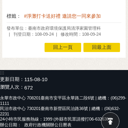
RSS
標籤：
#淨灘打卡送好禮 邀請您一同來參加
訂
閱
發布單位：臺南市政府環境保護局清淨家園管理科
電
刊登日期：108-09-24
修改時間：108-09-24
子
報
回上一頁
回最上面
市
民
信
:::
箱
更新日期：
115-08-10
English
瀏覽人次：
672
日
永華市政中心 708201臺南市安平區永華路二段6號 | 總機：(06)299-
本
1111
民治市政中心 730201臺南市新營區民治路36號 | 總機：(06)632-
語
2231
24小時市民服務熱線：1999 (外縣市民眾請撥打06-6326303)
隱
辦公日期：
政府行政機關辦公日曆表