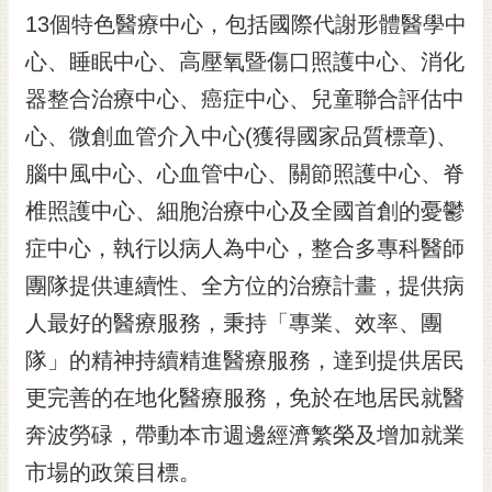
RSS
13個特色醫療中心，包括國際代謝形體醫學中
心、睡眠中心、高壓氧暨傷口照護中心、消化
訂
閱
器整合治療中心、癌症中心、兒童聯合評估中
電
心、微創血管介入中心(獲得國家品質標章)、
子
報
腦中風中心、心血管中心、關節照護中心、脊
市
椎照護中心、細胞治療中心及全國首創的憂鬱
民
症中心，執行以病人為中心，整合多專科醫師
信
團隊提供連續性、全方位的治療計畫，提供病
箱
人最好的醫療服務，秉持「專業、效率、團
English
隊」的精神持續精進醫療服務，達到提供居民
日
本
更完善的在地化醫療服務，免於在地居民就醫
語
奔波勞碌，帶動本市週邊經濟繁榮及增加就業
市場的政策目標。
隱