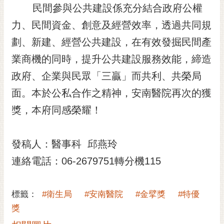
私
民間參與公共建設係充分結合政府公權
權
力、民間資金、創意及經營效率，透過共同規
及
安
劃、新建、經營公共建設，在有效發掘民間產
全
業商機的同時，提升公共建設服務效能，締造
政
策
政府、企業與民眾「三贏」而共利、共榮局
網
面。本於公私合作之精神，安南醫院再次的獲
站
獎，本府同感榮耀！
資
料
開
發稿人：醫事科 邱燕玲
放
宣
連絡電話：06-2679751轉分機115
告
市
標籤：
#衛生局
#安南醫院
#金擘獎
#特優
府
獎
交