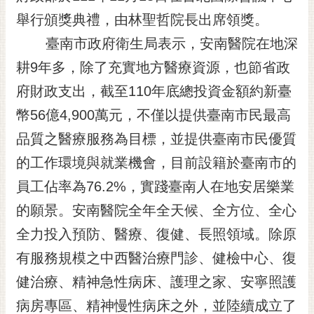
黃
舉行頒獎典禮，由林聖哲院長出席領獎。
偉
臺南市政府衛生局表示，安南醫院在地深
哲
耕9年多，除了充實地方醫療資源，也節省政
螢
府財政支出，截至110年底總投資金額約新臺
光
花
幣56億4,900萬元，不僅以提供臺南市民最高
泉
品質之醫療服務為目標，並提供臺南市民優質
桐
的工作環境與就業機會，目前設籍於臺南市的
花
員工佔率為76.2%，實踐臺南人在地安居樂業
祭
的願景。安南醫院全年全天候、全方位、全心
網
全力投入預防、醫療、復健、長照領域。除原
站
導
有服務規模之中西醫治療門診、健檢中心、復
覽
健治療、精神急性病床、護理之家、安寧照護
訂
病房專區、精神慢性病床之外，並陸續成立了
閱