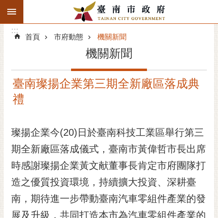
:::
搜
:::
跳到主要內容區塊
尋
:::
進
首頁
市府動態
機關新聞
階
機關新聞
搜
尋
臺南璨揚企業第三期全新廠區落成典
精彩府城
禮
市府動態
璨揚企業今(20)日於臺南科技工業區舉行第三
市府團隊
期全新廠區落成儀式，臺南市黃偉哲市長出席
主題服務
時感謝璨揚企業黃文献董事長肯定市府團隊打
市政資訊
造之優質投資環境，持續擴大投資、深耕臺
南，期待進一步帶動臺南汽車零組件產業的發
市民互動
展及升級，共同打造本市為汽車零組件產業的