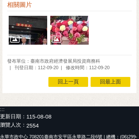
私
相關圖片
權
及
安
全
政
策
網
發布單位：臺南市政府經濟發展局投資商務科
站
刊登日期：112-09-20
修改時間：112-09-20
資
料
回上一頁
回最上面
開
放
宣
告
:::
更新日期：
115-08-08
市
瀏覽人次：
2554
府
交
永華市政中心 708201臺南市安平區永華路二段6號 | 總機：(06)299-