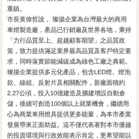
黃
重鎮。
偉
市長黃偉哲說， 璨揚企業為台灣最大的商用
哲
車燈製造廠，產品已行銷遍及世界各地，秉持
螢
「力行品質至上、超越顧客期望」之品質政
光
花
策，致力提供滿足業界最高品質及客戶特定要
泉
求，同時落實節能減碳成為綠色工廠之典範。
桐
璨揚企業提供多元化產品，包含LED燈、燈泡
花
款、線組、反射片及相關配件，新廠面積約
祭
2.27公頃，投入10億建造及擴建增設自動倉
網
儲，後續可創造100個以上就業機會，繼續用
站
導
心為商業車用燈具提供更多能量，為本市產業
覽
發展帶來正面助益。這不僅代表著對本市優越
訂
的投資環境與行政效能表示肯定，更希望能以
閱