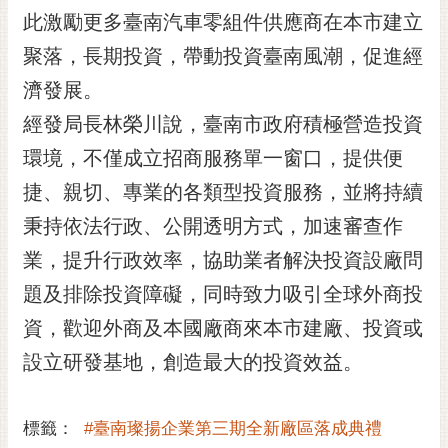
RSS
此激勵更多臺南汽車零組件供應商在本市建立
聚落，長期投資，帶動投資臺南風潮，促進經
訂
閱
濟發展。
電
經發局長林榮川說，臺南市政府積極營造投資
子
報
環境，不僅成立招商服務單一窗口，提供便
市
捷、親切、專業的各類型投資服務，並將持續
民
秉持依法行政、公開透明方式，加速審查作
信
業，提升行政效率，協助業者解決投資設廠問
箱
題及排除投資障礙，同時致力吸引全球外商投
English
資，歡迎外商及本國廠商來本市建廠、投資或
日
本
設立研發基地，創造最大的投資效益。
語
標籤：
#臺南璨揚企業第三期全新廠區落成典禮
隱