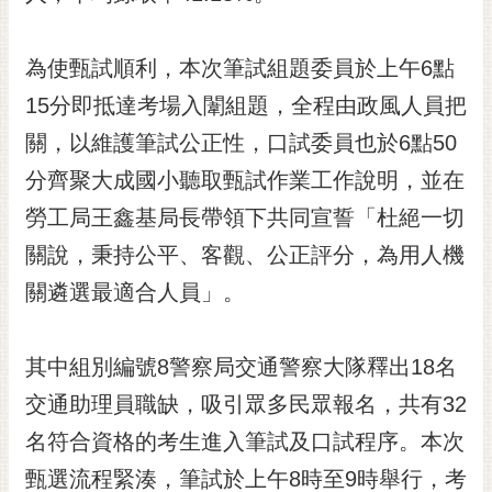
黃
偉
為使甄試順利，本次筆試組題委員於上午6點
哲
15分即抵達考場入闈組題，全程由政風人員把
螢
關，以維護筆試公正性，口試委員也於6點50
光
花
分齊聚大成國小聽取甄試作業工作說明，並在
泉
勞工局王鑫基局長帶領下共同宣誓「杜絕一切
桐
關說，秉持公平、客觀、公正評分，為用人機
花
關遴選最適合人員」。
祭
網
其中組別編號8警察局交通警察大隊釋出18名
站
導
交通助理員職缺，吸引眾多民眾報名，共有32
覽
名符合資格的考生進入筆試及口試程序。本次
訂
甄選流程緊湊，筆試於上午8時至9時舉行，考
閱