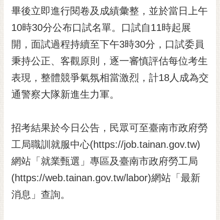
RSS
畢後立即進行閱卷及成績彙整，並於當日上午
10時30分公布口試名單。口試自11時起展
訂
閱
開，面試過程持續至下午3時30分，口試委員
電
秉持公正、客觀原則，逐一審慎評估每位考生
子
報
表現，整體競爭氣氛相當激烈，計18人成為交
市
通警察大隊新進生力軍。
民
信
招考結果於今日公告，民眾可至臺南市政府勞
箱
工局職訓就服中心(https://job.tainan.gov.tw)
English
網站「就業甄選」專區及臺南市政府勞工局
日
本
(https://web.tainan.gov.tw/labor)網站「最新
語
消息」查詢。
隱