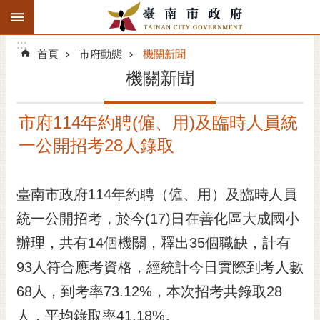
:::
搜
:::
跳到主要內容區塊
尋
:::
進
首頁
市府動態
機關新聞
階
機關新聞
搜
尋
市府114年約聘(僱、用)及臨時人員統
精彩府城
一公開招考28人錄取
市府動態
臺南市政府114年約聘（僱、用）及臨時人員
市府團隊
統一公開招考，於今(17)日在善化區大成國小
主題服務
辦理，共有14個機關，釋出35個職缺，計有
市政資訊
93人符合應考資格，經統計今日實際到考人數
68人，到考率73.12%，本次招考共錄取28
市民互動
人，平均錄取率41.18%。