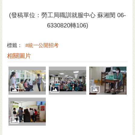
私
權
(發稿單位：勞工局職訓就服中心 蘇湘閔 06-
及
安
6330820轉106)
全
政
策
標籤：
#統一公開招考
網
相關圖片
站
資
料
開
放
宣
告
市
府
交