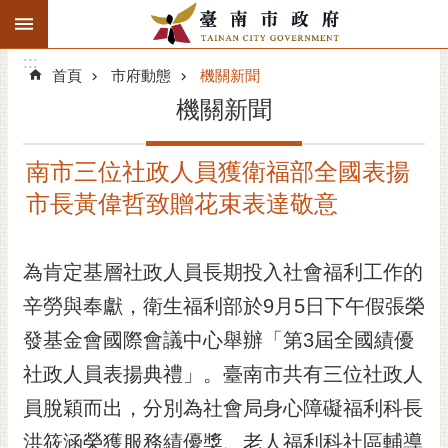
:::
搜
:::
跳到主要內容區塊
尋
:::
進
首頁
市府動態
機關新聞
階
機關新聞
搜
尋
南市三位社政人員獲衛福部全國表揚
精彩府城
市長黃偉哲致贈花束表達敬意
市府動態
為肯定基層社政人員長期投入社會福利工作的
市府團隊
辛勞與奉獻，衛生福利部於9月5日下午假張榮
主題服務
發基金會國際會議中心舉辦「第3屆全國績優
市政資訊
社政人員表揚典禮」。臺南市共有三位社政人
員脫穎而出，分別為社會局身心障礙福利科長
市民互動
洪筱涵榮獲服務績優獎、老人福利科社區輔導