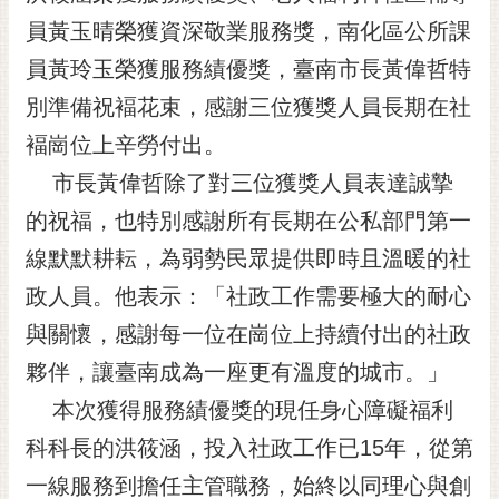
黃
員黃玉晴榮獲資深敬業服務獎，南化區公所課
偉
員黃玲玉榮獲服務績優獎，臺南市長黃偉哲特
哲
別準備祝褔花束，感謝三位獲獎人員長期在社
螢
褔崗位上辛勞付出。
光
花
市長黃偉哲除了對三位獲獎人員表達誠摯
泉
的祝福，也特別感謝所有長期在公私部門第一
桐
線默默耕耘，為弱勢民眾提供即時且溫暖的社
花
政人員。他表示：「社政工作需要極大的耐心
祭
與關懷，感謝每一位在崗位上持續付出的社政
網
夥伴，讓臺南成為一座更有溫度的城市。」
站
導
本次獲得服務績優獎的現任身心障礙福利
覽
科科長的洪筱涵，投入社政工作已15年，從第
訂
一線服務到擔任主管職務，始終以同理心與創
閱