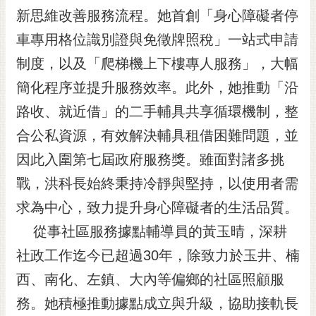
RSS
新思維改善服務流程。她首創「身心障礙者停
車專用格位識別證與免徵牌照稅」一站式申請
訂
閱
制度，以及「爬梯機上下樓專人服務」，大幅
電
簡化程序並提升服務效率。此外，她推動「沿
子
報
路收、就近借」的二手輔具共享循環機制，整
市
合公私資源，有效解決輔具租借困難問題，並
民
因此入圍第七屆政府服務獎。雖面對諸多挑
信
戰，洪科長始終秉持冷靜與堅持，以使用者需
箱
求為中心，致力提升身心障礙者的生活品質。
English
從事社區服務據點輔導員的黃玉晴，深耕
日
本
社政工作迄今已超過30年，除致力於玉井、楠
語
西、南化、左鎮、大內等偏鄉的社區照顧服
務。她積極推動據點成立與升級，協助接軌長
隱