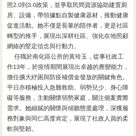
私
照2.0到3.0政策，並爭取民間資源協助建置廚
權
房、設備，帶領據點自製健康器材，推動健康
及
安
促進活動。她不僅是長輩的陪伴者，更是社區
全
轉型的推手，展現出深耕社區、強化在地照顧
政
策
網絡的堅定信念與行動力。
網
任職於南化區公所的黃玲玉，從事社政工
站
作13年，於疫情期間展現出卓越的應變能力，
資
料
擔任擴大紓困與防疫補償金發放的關鍵角色。
開
平日亦積極投入急難救助、弱勢兒少、身心障
放
宣
礙等服務，主動關懷弱勢家庭，關注個案實際
告
需求。她細膩的關懷與傾聽態度處理，深獲服
市
務對象與同仁高度肯定，展現了社政人員的柔
府
軟與堅韌。
交