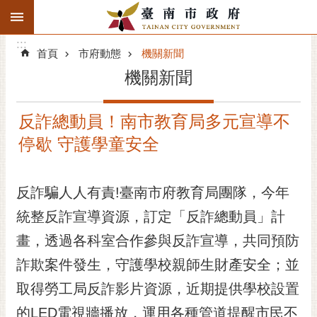
:::
搜
:::
跳到主要內容區塊
尋
:::
進
首頁
市府動態
機關新聞
階
機關新聞
搜
尋
反詐總動員！南市教育局多元宣導不
精彩府城
停歇 守護學童安全
市府動態
反詐騙人人有責!臺南市府教育局團隊，今年
市府團隊
統整反詐宣導資源，訂定「反詐總動員」計
主題服務
畫，透過各科室合作參與反詐宣導，共同預防
市政資訊
詐欺案件發生，守護學校親師生財產安全；並
取得勞工局反詐影片資源，近期提供學校設置
市民互動
的LED電視牆播放，運用各種管道提醒市民不