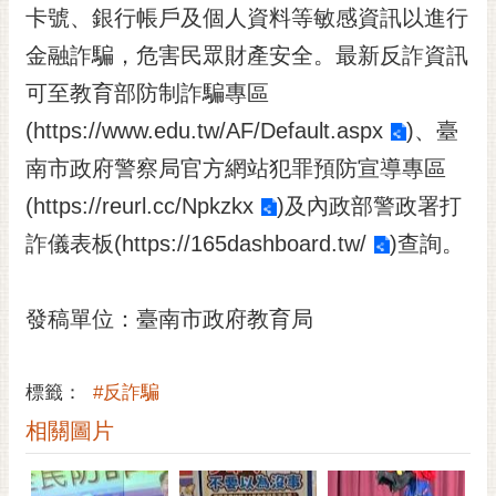
私
卡號、銀行帳戶及個人資料等敏感資訊以進行
權
金融詐騙，危害民眾財產安全。最新反詐資訊
及
安
可至教育部防制詐騙專區
全
(
https://www.edu.tw/AF/Default.aspx
)、臺
政
策
南市政府警察局官方網站犯罪預防宣導專區
網
(
https://reurl.cc/Npkzkx
)及內政部警政署打
站
詐儀表板(
https://165dashboard.tw/
)查詢。
資
料
開
發稿單位：臺南市政府教育局
放
宣
告
標籤：
#反詐騙
市
相關圖片
府
交