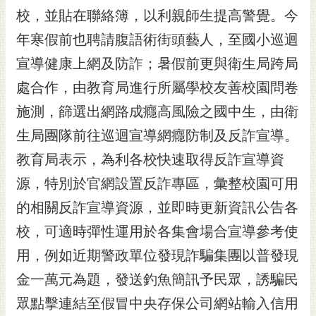
RSS
校，並貼在聯絡簿，以利親師生提高警覺。今
年寒假前也聘請腹語術街頭藝人，至國小巡迴
訂
閱
宣導健康上網及防詐；暑假前更與衛生局跨局
電
處合作，由教育局進行所屬學校友善校園問卷
子
報
施測，篩選出網路成癮高風險之國中生，由衛
市
生局團隊前往巡迴宣導網癮防制及反詐宣導。
民
教育局表示，為利各校快速取得反詐宣導資
信
源，特別於官網設置反詐專區，彙整校園可用
箱
的相關反詐宣導資源，並即時更新資訊公告各
English
校，可適時彈性運用於各集會場合宣導參考使
日
本
用，例如近期警政單位發現詐騙集團以普發現
語
金一萬元為題，發送釣魚簡訊予民眾，誘騙民
眾點擊連結至假冒中央存保公司網站輸入信用
隱