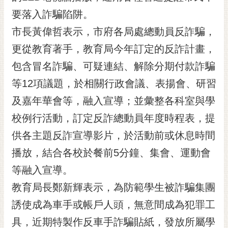
黃
要落入詐騙陷阱。
偉
市長黃偉哲表示，市府各局處總動員反詐騙，
哲
更從教育著手，教育局今年訂定的反詐計畫，
螢
包含冒名詐騙、可疑連結、解除分期付款詐騙
光
花
等12項議題，於相關行政會議、表揚會、研習
泉
及嘉年華會等，融入宣導；並彙整各科室與學
桐
校例行活動，訂定反詐總動員年度時程表，提
花
供各主題反詐宣導影片，於活動前或休息時間
祭
播放，結合各校於餐前5分鐘、集會、運動會
網
等融入宣導。
站
導
教育局長鄭新輝表示，為防範學生被詐騙集團
覽
誘使成為車手或帳戶人頭，無意間成為犯罪工
訂
具，近期特製作反車手詐騙貼紙，發放所屬學
閱