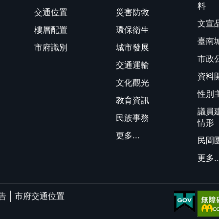
料
交通位置
災害防救
文宣
樓層配置
環保衛生
臺南
市府識別
城市發展
市政
交通運輸
資料
文化觀光
性別
教育資訊
議員
民族事務
情形
更多...
民間
更多..
告
市府交通位置