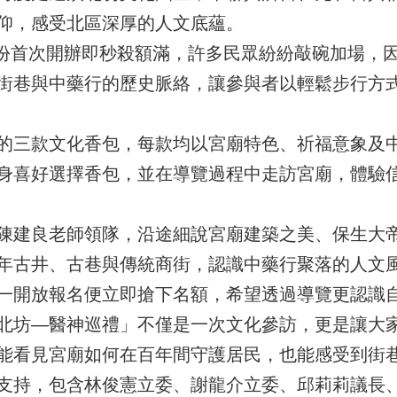
仰，感受北區深厚的人文底蘊。
月份首次開辦即秒殺額滿，許多民眾紛紛敲碗加場，
街巷與中藥行的歷史脈絡，讓參與者以輕鬆步行方
的三款文化香包，每款均以宮廟特色、祈福意象及
身喜好選擇香包，並在導覽過程中走訪宮廟，體驗
陳建良老師領隊，沿途細說宮廟建築之美、保生大
年古井、古巷與傳統商街，認識中藥行聚落的人文
一開放報名便立即搶下名額，希望透過導覽更認識
北坊—醫神巡禮」不僅是一次文化參訪，更是讓大
能看見宮廟如何在百年間守護居民，也能感受到街
支持，包含林俊憲立委、謝龍介立委、邱莉莉議長