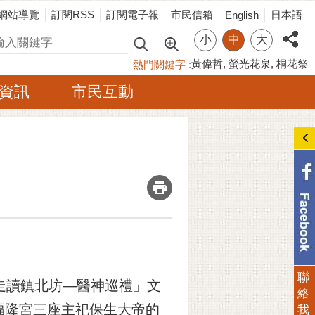
網站導覽
訂閱RSS
訂閱電子報
市民信箱
日本語
English
小
中
大
尋
黃偉哲
螢光花泉
桐花祭
熱門關鍵字
資訊
市民互動
_
聯
走讀鎮北坊—醫神巡禮」文
絡
福隆宮三座主祀保生大帝的
我